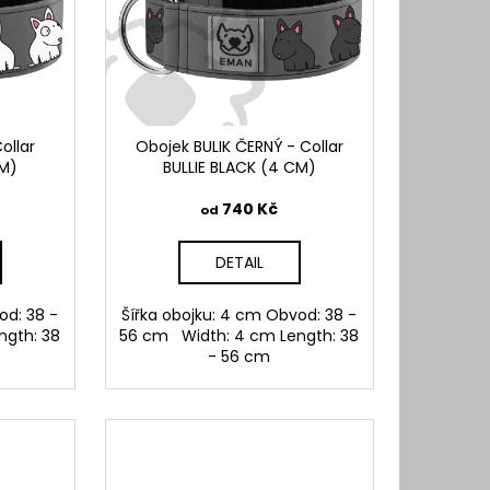
ollar
Obojek BULIK ČERNÝ - Collar
CM)
BULLIE BLACK (4 CM)
740 Kč
od
DETAIL
od: 38 -
Šířka obojku: 4 cm Obvod: 38 -
ngth: 38
56 cm Width: 4 cm Length: 38
- 56 cm