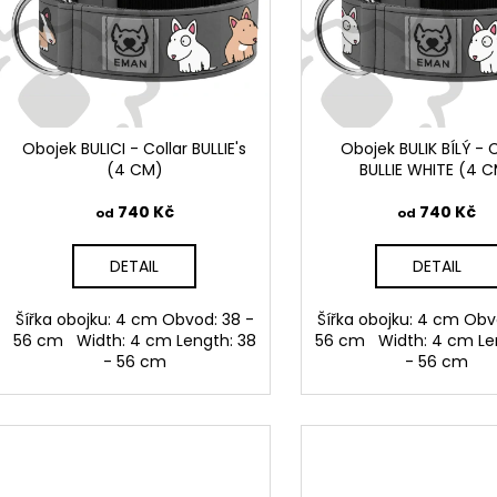
i
u
s
k
p
t
r
ů
o
d
Obojek BULICI - Collar BULLIE's
Obojek BULIK BÍLÝ - C
(4 CM)
BULLIE WHITE (4 
u
k
740 Kč
740 Kč
od
od
t
ů
DETAIL
DETAIL
Šířka obojku: 4 cm Obvod: 38 -
Šířka obojku: 4 cm Obv
56 cm Width: 4 cm Length: 38
56 cm Width: 4 cm Le
- 56 cm
- 56 cm