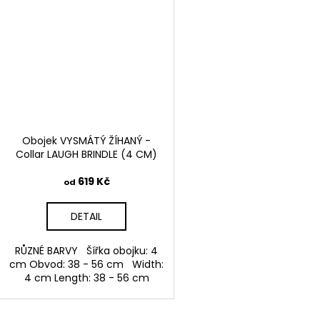
Obojek VYSMÁTÝ ŽÍHANÝ -
Collar LAUGH BRINDLE (4 CM)
619 Kč
od
DETAIL
RŮZNÉ BARVY Šířka obojku: 4
cm Obvod: 38 - 56 cm Width:
4 cm Length: 38 - 56 cm