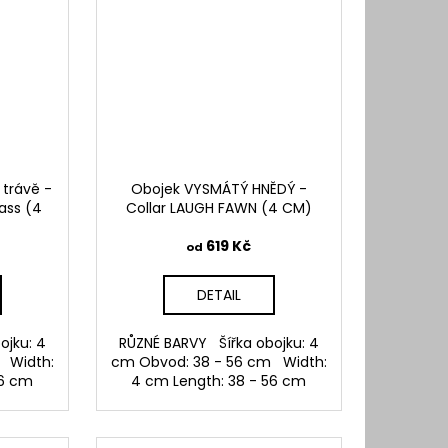
 trávě -
Obojek VYSMÁTÝ HNĚDÝ -
rass (4
Collar LAUGH FAWN (4 CM)
619 Kč
od
DETAIL
ojku: 4
RŮZNÉ BARVY Šířka obojku: 4
 Width:
cm Obvod: 38 - 56 cm Width:
56 cm
4 cm Length: 38 - 56 cm