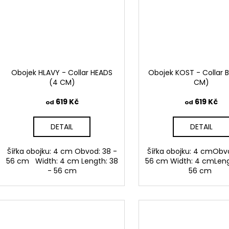
Obojek HLAVY - Collar HEADS
Obojek KOST - Collar 
(4 CM)
CM)
619 Kč
619 Kč
od
od
DETAIL
DETAIL
Šířka obojku: 4 cm Obvod: 38 -
Šířka obojku: 4 cmObv
56 cm Width: 4 cm Length: 38
56 cm Width: 4 cmLeng
- 56 cm
56 cm