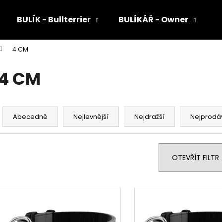
BULÍK - Bullterrier
BULÍKÁŘ - Owner
4 CM
Co potřebujete najít?
4 CM
HLEDAT
Ř
a
Abecedně
Nejlevnější
Nejdražší
Nejprodá
z
Doporučujeme
e
n
OTEVŘÍT FILTR
í
p
V
r
ý
o
p
d