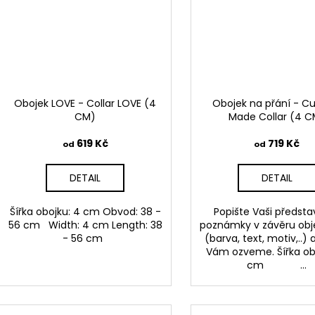
Obojek LOVE - Collar LOVE (4
Obojek na přání - C
CM)
Made Collar (4 C
619 Kč
719 Kč
od
od
DETAIL
DETAIL
Šířka obojku: 4 cm Obvod: 38 -
Popište Vaši předsta
56 cm Width: 4 cm Length: 38
poznámky v závěru ob
- 56 cm
(barva, text, motiv,..)
Vám ozveme. Šířka ob
cm ...