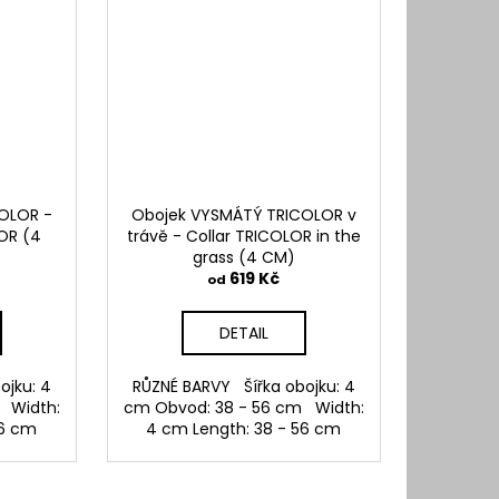
OLOR -
Obojek VYSMÁTÝ TRICOLOR v
OR (4
trávě - Collar TRICOLOR in the
grass (4 CM)
619 Kč
od
DETAIL
ojku: 4
RŮZNÉ BARVY Šířka obojku: 4
 Width:
cm Obvod: 38 - 56 cm Width:
56 cm
4 cm Length: 38 - 56 cm