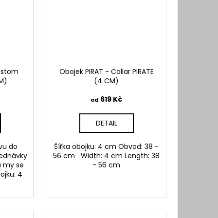
ustom
Obojek PIRAT - Collar PIRATE
M)
(4 CM)
619 Kč
od
DETAIL
vu do
Šířka obojku: 4 cm Obvod: 38 -
jednávky
56 cm Width: 4 cm Length: 38
 a my se
- 56 cm
ojku: 4