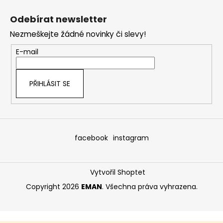
Z
á
Odebírat newsletter
p
Nezmeškejte žádné novinky či slevy!
a
t
E-mail
í
PŘIHLÁSIT SE
facebook
instagram
Vytvořil Shoptet
Copyright 2026
EMAN
. Všechna práva vyhrazena.