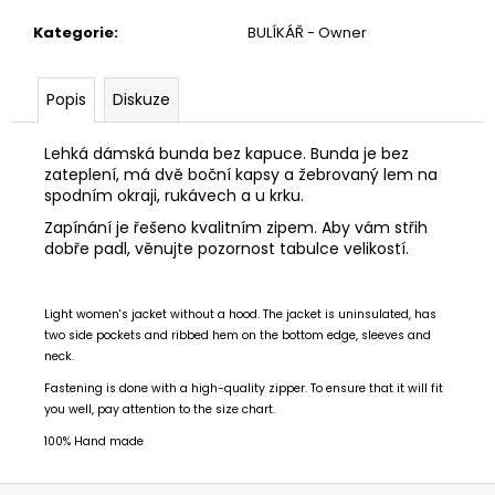
Kategorie
:
BULÍKÁŘ - Owner
Popis
Diskuze
Lehká dámská bunda bez kapuce. Bunda je bez
zateplení, má dvě boční kapsy a žebrovaný lem na
spodním okraji, rukávech a u krku.
Zapínání je řešeno kvalitním zipem. Aby vám střih
dobře padl, věnujte pozornost tabulce velikostí.
Light women's jacket without a hood. The jacket is uninsulated, has
two side pockets and ribbed hem on the bottom edge, sleeves and
neck.
Fastening is done with a high-quality zipper. To ensure that it will fit
you well, pay attention to the size chart.
100% Hand made