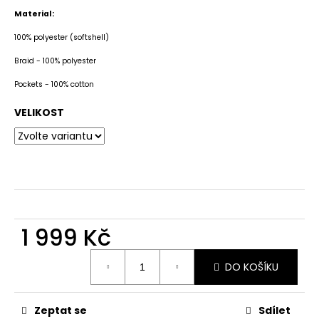
č
u
Material:
j
100% polyester (softshell)
e
m
Braid - 100% polyester
e
Pockets - 100% cotton
VELIKOST
1 999 Kč
Měrná
DO KOŠÍKU
cena:
Zeptat se
Sdílet