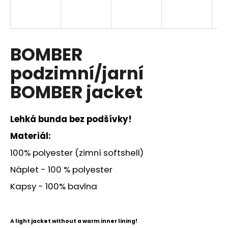
a
j
í
BOMBER
t
?
podzimní/jarní
BOMBER jacket
HLEDAT
Lehká bunda bez podšívky!
Materiál:
100% polyester (zimní softshell)
D
Náplet - 100 % polyester
o
p
Kapsy - 100% bavlna
o
r
u
A light jacket without a warm inner lining!