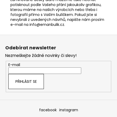
potisknout podle Vašeho přání jakoukoliv grafikou,
kterou máme na našich výrobcích nebo třeba i
fot
ografií přímo s Vaším bulíčkem. Pokud jste si
nevybrali z uvedených návrhů, napište nám prosím
e-mail na info@emanbulik.cz.
Z
á
Odebírat newsletter
p
Nezmeškejte žádné novinky či slevy!
a
t
E-mail
í
PŘIHLÁSIT SE
facebook
instagram