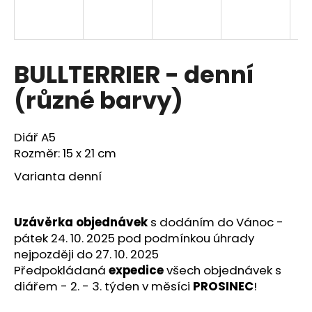
a
j
í
BULLTERRIER - denní
t
?
(různé barvy)
Diář A5
Rozměr: 15 x 21 cm
HLEDAT
Varianta denní
D
Uzávěrka objednávek
s dodáním do Vánoc -
o
pátek 24. 10. 2025 pod podmínkou úhrady
p
nejpozději do 27. 10. 2025
o
Předpokládaná
expedice
všech objednávek s
r
diářem - 2. - 3. týden v měsíci
PROSINEC
!
u