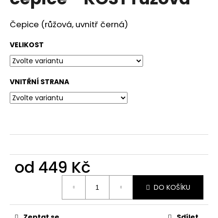
a
j
Čepice (růžová, uvnitř černá)
í
VELIKOST
t
?
VNITŘNÍ STRANA
HLEDAT
D
od
449 Kč
o
p
Měrná
o
DO KOŠÍKU
cena:
r
u
Zeptat se
Sdílet