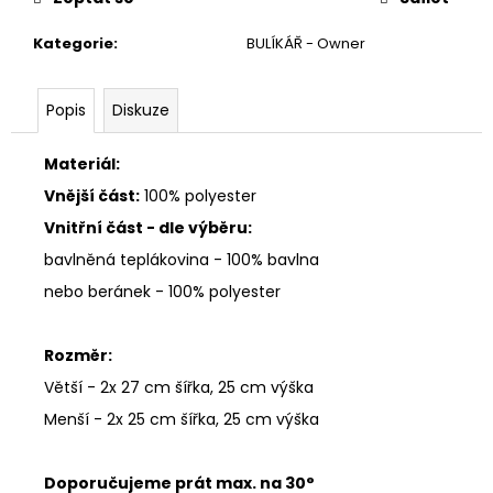
č
u
Kategorie
:
BULÍKÁŘ - Owner
j
e
m
Popis
Diskuze
e
Materiál:
Vnější část:
100% polyester
Vnitřní část - dle výběru:
bavlněná teplákovina - 100% bavlna
nebo beránek - 100% polyester
Rozměr:
Větší - 2x 27 cm šířka, 25 cm výška
Menší - 2x 25 cm šířka, 25 cm výška
Doporučujeme prát max.
na 30°