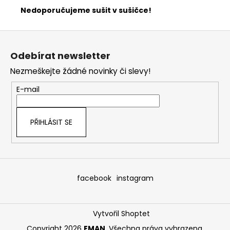
Nedoporučujeme sušit v sušičce!
Z
á
Odebírat newsletter
p
Nezmeškejte žádné novinky či slevy!
a
t
E-mail
í
PŘIHLÁSIT SE
facebook
instagram
Vytvořil Shoptet
Copyright 2026
EMAN
. Všechna práva vyhrazena.