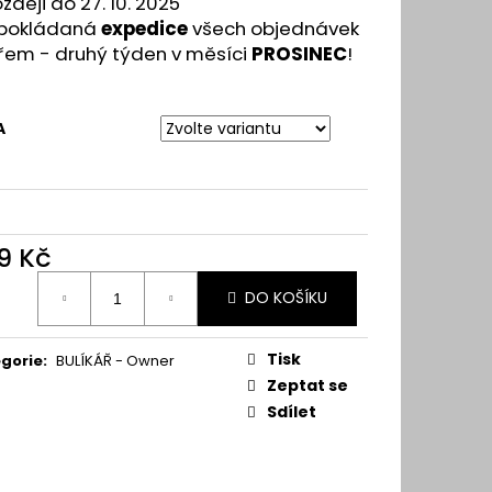
zději do 27. 10. 2025
pokládaná
expedice
všech objednávek
ářem - druhý týden v měsíci
PROSINEC
!
A
9 Kč
ná
DO KOŠÍKU
:
Tisk
gorie
:
BULÍKÁŘ - Owner
Zeptat se
Sdílet