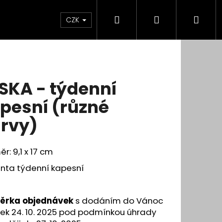
Hledat
Přihlášení
Nák
CZK
koší
SKA - týdenní
pesní (různé
rvy)
r: 9,1 x 17 cm
anta týdenní kapesní
ěrka objednávek
s dodáním do Vánoc
ek 24. 10. 2025 pod podmínkou úhrady