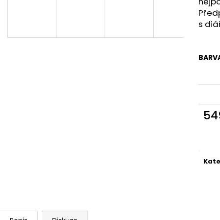
nejpo
Před
s di
BARV
54
Měr
cena
Kate