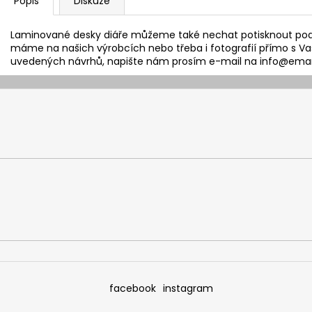
Popis
Diskuze
Laminované desky diáře můžeme také nechat potisknout podle
máme na našich výrobcích nebo třeba i fot
ografií přímo s Va
uvedených návrhů, napište nám prosím e-mail na info@eman
facebook
instagram