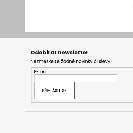
Z
á
Odebírat newsletter
p
Nezmeškejte žádné novinky či slevy!
a
t
E-mail
í
PŘIHLÁSIT SE