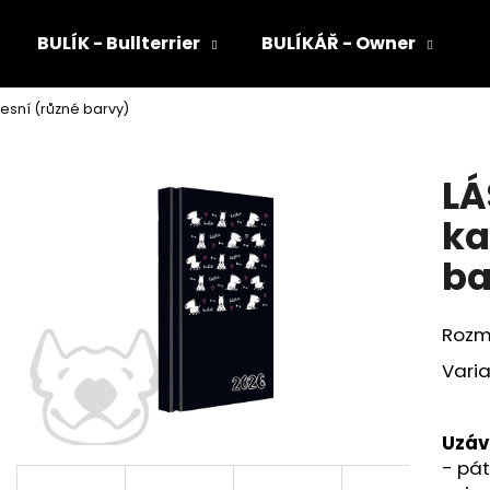
BULÍK - Bullterrier
BULÍKÁŘ - Owner
esní (různé barvy)
Co potřebujete najít?
LÁ
HLEDAT
ka
ba
Doporučujeme
Rozmě
Vari
Uzáv
- pát