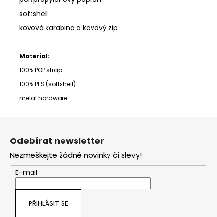
softshell
kovová karabina a kovový zip
Material:
100% POP strap
100% PES (softshell)
metal hardware
Z
á
Odebírat newsletter
p
Nezmeškejte žádné novinky či slevy!
a
t
E-mail
í
PŘIHLÁSIT SE