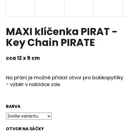
a
j
í
MAXI klíčenka PIRAT -
t
?
Key Chain PIRATE
cca 12 x 9 cm
HLEDAT
Na přání je možné přidat otvor pro bobkopytlíky
- výběr v nabídce zde.
D
o
p
BARVA
o
r
u
OTVOR NA SÁČKY