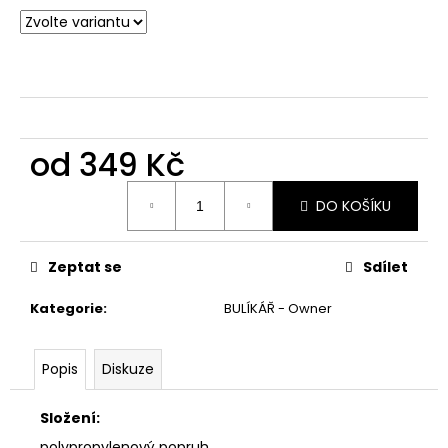
č
u
j
e
m
e
od
349 Kč
Měrná
DO KOŠÍKU
cena:
Zeptat se
Sdílet
Kategorie
:
BULÍKÁŘ - Owner
Popis
Diskuze
Složení:
polypropylenový popruh