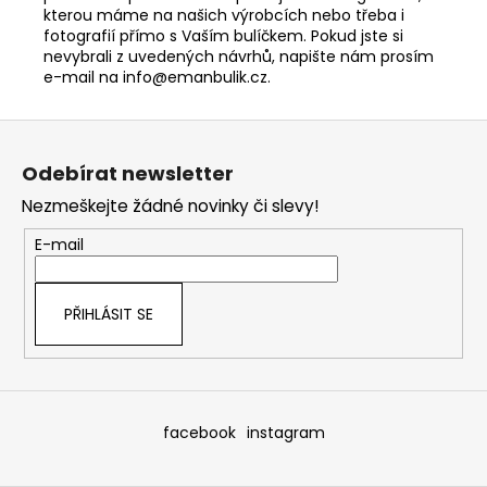
kterou máme na našich výrobcích nebo třeba i
fot
ografií přímo s Vaším bulíčkem. Pokud jste si
nevybrali z uvedených návrhů, napište nám prosím
e-mail na info@emanbulik.cz.
Z
á
Odebírat newsletter
p
Nezmeškejte žádné novinky či slevy!
a
t
E-mail
í
PŘIHLÁSIT SE
facebook
instagram