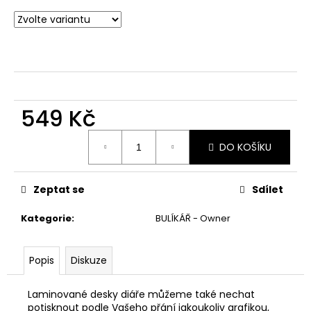
č
u
j
e
m
e
549 Kč
Měrná
DO KOŠÍKU
cena:
Zeptat se
Sdílet
Kategorie
:
BULÍKÁŘ - Owner
Popis
Diskuze
Laminované desky diáře můžeme také nechat
potisknout podle Vašeho přání jakoukoliv grafikou,