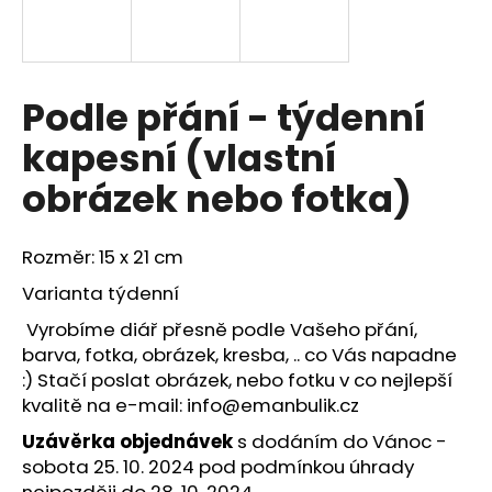
a
j
í
Podle přání - týdenní
t
?
kapesní (vlastní
obrázek nebo fotka)
HLEDAT
Rozměr: 15 x 21 cm
Varianta týdenní
Vyrobíme diář přesně podle Vašeho přání,
D
barva, fotka, obrázek, kresba, .. co Vás napadne
o
:)
Stačí poslat obrázek, nebo fotku v co nejlepší
p
kvalitě na e-mail:
info@emanbulik.cz
o
Uzávěrka objednávek
s dodáním do Vánoc -
r
sobota 25. 10. 2024 pod podmínkou úhrady
u