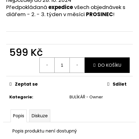
nejpozději do 28. 10. 2024
č
Předpokládaná
expedice
všech objednávek s
u
j
diářem - 2. - 3. týden v měsíci
PROSINEC
!
e
m
e
599 Kč
Měrná
DO KOŠÍKU
cena:
Zeptat se
Sdílet
Kategorie
:
BULÍKÁŘ - Owner
Popis
Diskuze
Popis produktu není dostupný