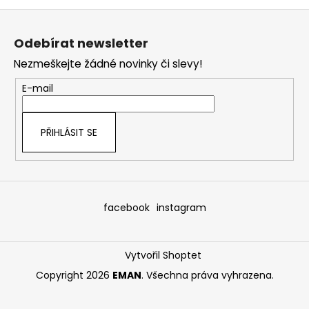
Z
á
Odebírat newsletter
p
Nezmeškejte žádné novinky či slevy!
a
t
E-mail
í
PŘIHLÁSIT SE
facebook
instagram
Vytvořil Shoptet
Copyright 2026
EMAN
. Všechna práva vyhrazena.