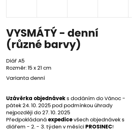
a
j
í
VYSMÁTÝ - denní
t
?
(různé barvy)
Diář A5
Rozměr: 15 x 21 cm
HLEDAT
Varianta denní
D
Uzávěrka objednávek
s dodáním do Vánoc -
o
pátek 24. 10. 2025 pod podmínkou úhrady
p
nejpozději do 27. 10. 2025
o
Předpokládaná
expedice
všech objednávek s
r
diářem - 2. - 3. týden v měsíci
PROSINEC
!
u