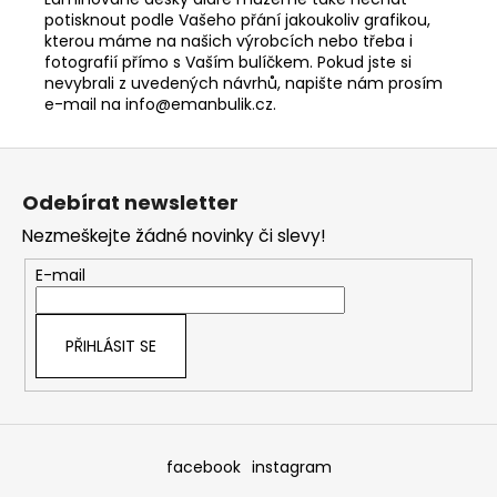
potisknout podle Vašeho přání jakoukoliv grafikou,
kterou máme na našich výrobcích nebo třeba i
fot
ografií přímo s Vaším bulíčkem. Pokud jste si
nevybrali z uvedených návrhů, napište nám prosím
e-mail na info@emanbulik.cz.
Z
á
Odebírat newsletter
p
Nezmeškejte žádné novinky či slevy!
a
t
E-mail
í
PŘIHLÁSIT SE
facebook
instagram