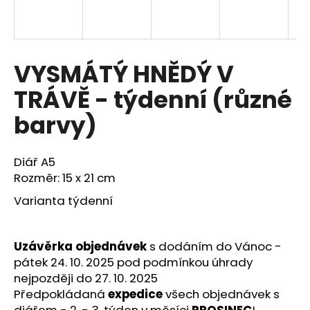
a
j
í
VYSMÁTÝ HNĚDÝ V
t
?
TRÁVĚ - týdenní (různé
barvy)
HLEDAT
Diář A5
Rozměr: 15 x 21 cm
Varianta týdenní
D
o
Uzávěrka objednávek
s dodáním do Vánoc -
p
pátek 24. 10. 2025 pod podmínkou úhrady
o
nejpozději do 27. 10. 2025
r
Předpokládaná
expedice
všech objednávek s
u