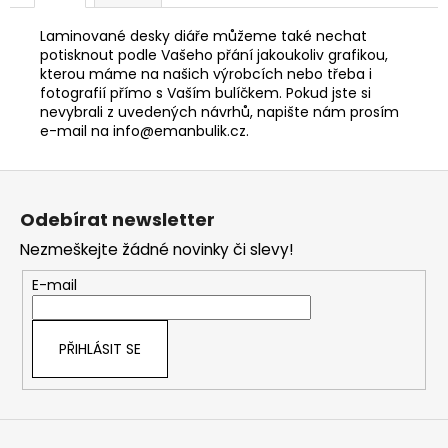
Laminované desky diáře můžeme také nechat
potisknout podle Vašeho přání jakoukoliv grafikou,
kterou máme na našich výrobcích nebo třeba i
fot
ografií přímo s Vaším bulíčkem. Pokud jste si
nevybrali z uvedených návrhů, napište nám prosím
e-mail na info@emanbulik.cz.
Z
á
Odebírat newsletter
p
Nezmeškejte žádné novinky či slevy!
a
t
E-mail
í
PŘIHLÁSIT SE