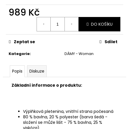
č
u
989 Kč
j
e
Měrná
DO KOŠÍKU
cena:
m
e
Zeptat se
Sdílet
Kategorie
:
DÁMY - Woman
Popis
Diskuze
Základní informace o produktu:
Výplňková pletenina, vnitřní strana počesaná
80 % bavlna, 20 % polyester (barva šedá -
složení se může lišit - 75 % bavlna, 25 %
viskóza)