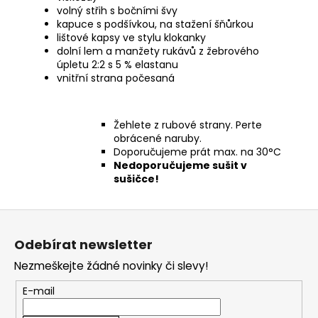
volný střih s bočními švy
kapuce s podšívkou, na stažení šňůrkou
lištové kapsy ve stylu klokanky
dolní lem a manžety rukávů z žebrového
úpletu 2:2 s 5 % elastanu
vnitřní strana počesaná
Žehlete z rubové strany. Perte
obrácené naruby.
Doporučujeme prát max. na 30°C
Nedoporučujeme sušit v
sušičce!
Z
á
Odebírat newsletter
p
Nezmeškejte žádné novinky či slevy!
a
t
E-mail
í