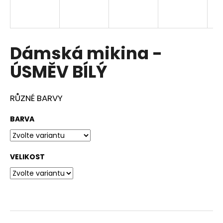
a
j
í
Dámská mikina -
t
?
ÚSMĚV BÍLÝ
RŮZNÉ BARVY
HLEDAT
BARVA
VELIKOST
D
o
p
o
r
u