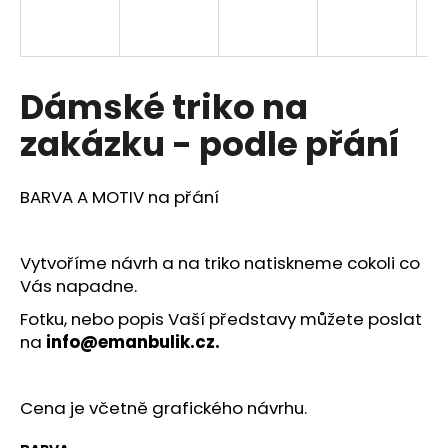
a
j
í
Dámské triko na
t
?
zakázku - podle přání
BARVA A MOTIV na přání
HLEDAT
Vytvoříme návrh a na triko natiskneme cokoli co
Vás napadne.
D
Fotku, nebo popis Vaší představy můžete poslat
o
na
info@emanbulik.cz.
p
o
r
Cena je včetně grafického návrhu.
u