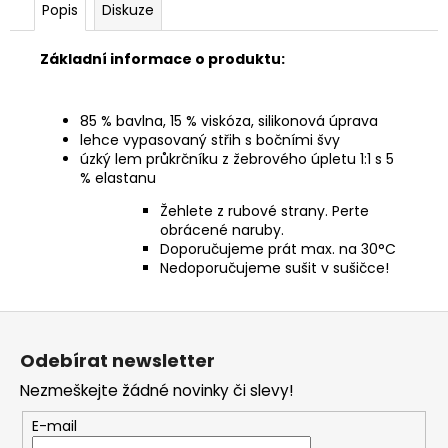
Popis
Diskuze
Základní informace o produktu:
85 % bavlna, 15 % viskóza, silikonová úprava
lehce vypasovaný střih s bočními švy
úzký lem průkrčníku z žebrového úpletu 1:1 s 5
% elastanu
Žehlete z rubové strany. Perte
obrácené naruby.
Doporučujeme prát max. na 30°C
Nedoporučujeme sušit v sušičce!
Z
á
Odebírat newsletter
p
Nezmeškejte žádné novinky či slevy!
a
t
E-mail