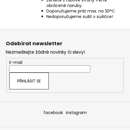
Žehlete z rubové strany. Perte
obrácené naruby.
Doporučujeme prát max. na 30°C
Nedoporučujeme sušit v sušičce!
Z
á
Odebírat newsletter
p
Nezmeškejte žádné novinky či slevy!
a
t
E-mail
í
PŘIHLÁSIT SE
facebook
instagram