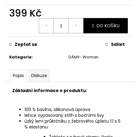
č
u
399 Kč
j
e
Měrná
DO KOŠÍKU
cena:
m
e
Zeptat se
Sdílet
Kategorie
:
DÁMY- Woman
Popis
Diskuze
Základní informace o produktu:
100 % bavlna, silikonová úprava
lehce vypasovaný střih s bočními švy
úzký lem průkrčníku z žebrového úpletu 1:1 s 5
% elastanu