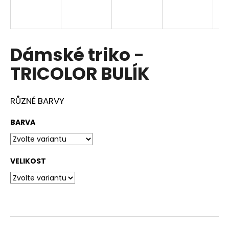
a
j
í
Dámské triko -
t
?
TRICOLOR BULÍK
RŮZNÉ BARVY
HLEDAT
BARVA
VELIKOST
D
o
p
o
r
u