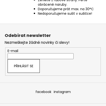
Žehlete z rubové strany. Perte
obrácené naruby.
Doporučujeme prát max. na 30°C
Nedoporučujeme sušit v sušičce!
Z
á
Odebírat newsletter
p
Nezmeškejte žádné novinky či slevy!
a
t
E-mail
í
PŘIHLÁSIT SE
facebook
instagram