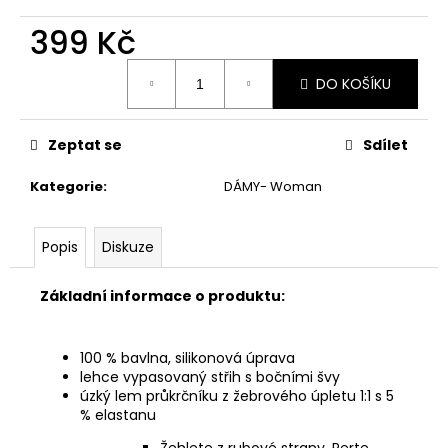
č
u
399 Kč
j
e
Měrná
DO KOŠÍKU
cena:
m
e
Zeptat se
Sdílet
Kategorie
:
DÁMY- Woman
Popis
Diskuze
Základní informace o produktu:
100 % bavlna, silikonová úprava
lehce vypasovaný střih s bočními švy
úzký lem průkrčníku z žebrového úpletu 1:1 s 5
% elastanu