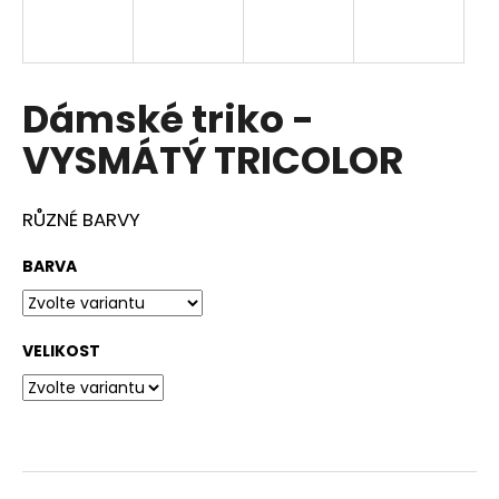
a
j
í
Dámské triko -
t
?
VYSMÁTÝ TRICOLOR
RŮZNÉ BARVY
HLEDAT
BARVA
VELIKOST
D
o
p
o
r
u