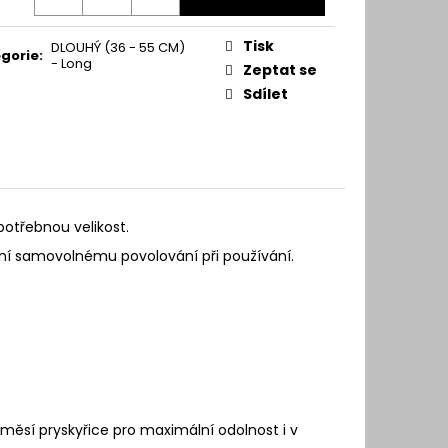
Tisk
DLOUHÝ (36 - 55 CM)
gorie
:
- Long
Zeptat se
Sdílet
potřebnou velikost.
ání samovolnému povolování při používání.
íměsí pryskyřice pro maximální odolnost i v