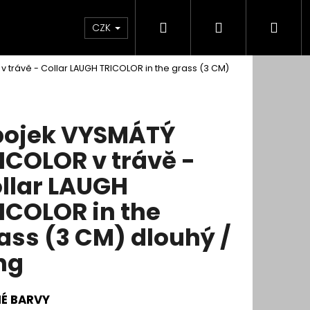
Hledat
Přihlášení
Nák
CZK
 trávě - Collar LAUGH TRICOLOR in the grass (3 CM)
koší
ojek VYSMÁTÝ
ICOLOR v trávě -
llar LAUGH
ICOLOR in the
ass (3 CM) dlouhý /
ng
É BARVY