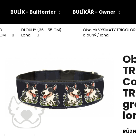
BULÍK - Bullterrier
BULÍKÁŘ - Owner
3
DLOUHÝ (36 - 55 CM) -
Obojek VYSMÁTÝ TRICOLOR v
Co potřebujete najít?
CM
Long
dlouhý / long
Ob
HLEDAT
TR
Co
Doporučujeme
TR
gr
lo
RŮZN