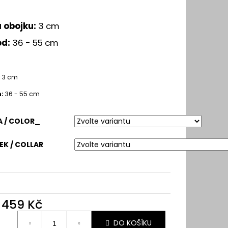
a obojku:
3 cm
od:
36 - 55 cm
:
3 cm
:
36 - 55 cm
 / COLOR_
K / COLLAR
d
459 Kč
ná
DO KOŠÍKU
: