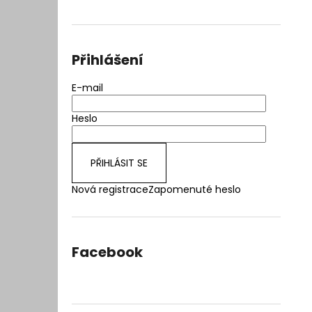
e
l
Přihlášení
E-mail
Heslo
PŘIHLÁSIT SE
Nová registrace
Zapomenuté heslo
Facebook