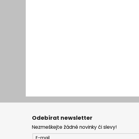
Z
á
Odebírat newsletter
p
Nezmeškejte žádné novinky či slevy!
a
t
E-mail