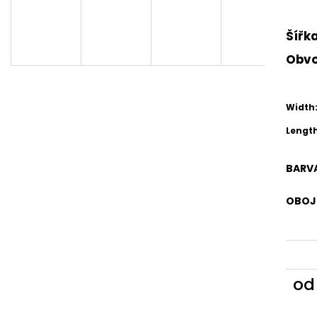
Šířk
Obv
Width
Length
BARVA
OBOJE
o
Měr
cena