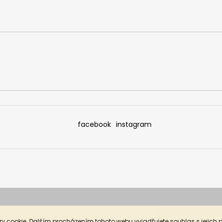
facebook
instagram
y cookie. Dalším procházením tohoto webu vyjadřujete souhlas s jejich