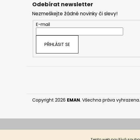
á
Odebírat newsletter
p
Nezmeškejte žádné novinky či slevy!
a
t
E-mail
í
PŘIHLÁSIT SE
Copyright 2026
EMAN
. Všechna práva vyhrazena.
Tento web používá soubor