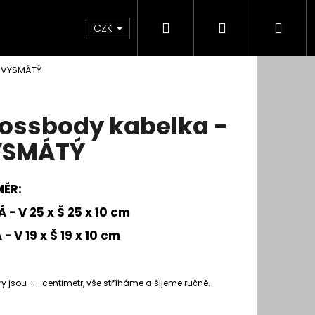
Hledat
Přihlášení
Nák
CZK
- VYSMÁTÝ
koší
ossbody kabelka -
YSMÁTÝ
ĚR:
 - V 25 x Š 25 x 10 cm
- V 19 x Š 19 x 10 cm
 jsou +- centimetr, vše stříháme a šijeme ručně.