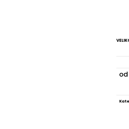
VELIK
o
Měr
cena
Kate