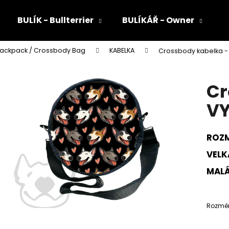
BULÍK - Bullterrier
BULÍKÁŘ - Owner
Backpack / Crossbody Bag
KABELKA
Crossbody kabelka 
Co potřebujete najít?
Cr
HLEDAT
V
ROZM
Doporučujeme
VELKÁ
MALÁ 
Rozměry