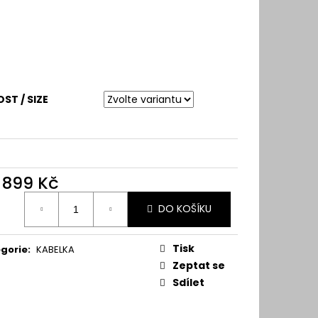
OST / SIZE
d
899 Kč
ná
DO KOŠÍKU
:
Tisk
gorie
:
KABELKA
Zeptat se
Sdílet