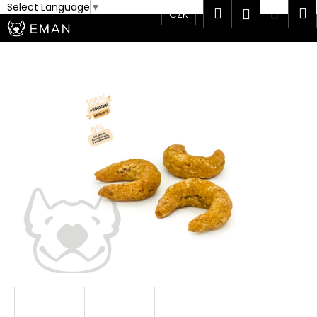
K
Select Language
▼
Hledat
Náku
M
Přihlášen
CZK
Přejít
o
na
Zpět
Zpět
košík
š
obsah
í
C
k
o
p
o
t
ř
e
b
u
j
e
t
e
n