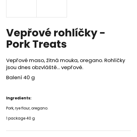
a
j
í
Vepřové rohlíčky -
t
?
Pork Treats
Vepřové maso, žitná mouka, oregano. Rohlíčky
jsou dnes obzvláště… vepřové.
HLEDAT
Balení 40 g
D
Ingredients:
o
Pork, rye flour, oregano.
p
o
1 package 40 g
r
u