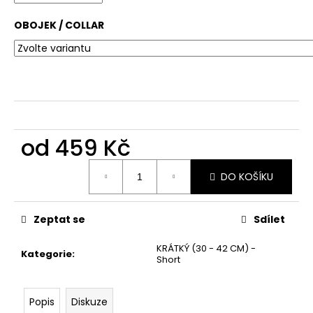
č
u
OBOJEK / COLLAR
j
e
m
e
od
459 Kč
Měrná
DO KOŠÍKU
cena:
Zeptat se
Sdílet
KRÁTKÝ (30 - 42 CM) -
Kategorie
:
Short
Popis
Diskuze