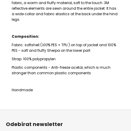
fabric, a warm and fluffy material, soft to the touch. 3M
reflective elements are sewn around the entire jacket. It has
a wide collar and fabric elastics at the back under the hind
legs.
Composition:
Fabric: softshell (
100
% PES + TPU )
on top of jacket and 100%
PES - soft and fluffy Sherpa on the lower part
Strap:
100% polypropylen
Plastic components -
Anti-freeze acetal,
which is much
stronger than common plastic components
Handmade
Z
á
Odebírat newsletter
p