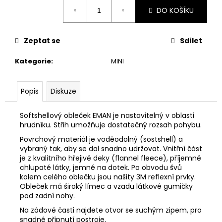
Měrná
DO KOŠÍKU
cena:
Zeptat se
Sdílet
Kategorie
:
MINI
Popis
Diskuze
Softshellový obleček EMAN je nastavitelný v oblasti
hrudníku. Střih umožňuje dostatečný rozsah pohybu.
Povrchový materiál je voděodolný (sostshell) a
vybraný tak, aby se dal snadno udržovat. Vnitřní část
je z kvalitního hřejivé deky (flannel fleece),
příjemné
chlupaté látky, jemné na dotek
. Po obvodu švů
kolem celého oblečku jsou našity 3M reflexní prvky.
Obleček má široký límec a vzadu látkové gumičky
pod zadní nohy.
Na zádové časti najdete otvor se suchým zipem, pro
snadné připnutí postroje.