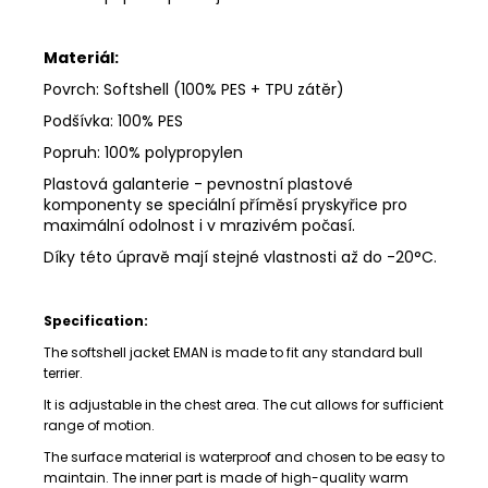
Materiál:
Povrch: Softshell (100% PES + TPU zátěr)
Podšívka: 100% PES
Popruh: 100% polypropylen
Plastová galanterie -
pevnostní plastové
komponenty se speciální příměsí pryskyřice pro
maximální odolnost i v mrazivém počasí.
Díky této úpravě mají stejné vlastnosti až do -20°C.
Specification:
The softshell jacket EMAN is made to fit any standard bull
terrier.
It is adjustable in the chest area. The cut allows for sufficient
range of motion.
The surface material is waterproof and chosen to be easy to
maintain. The inner part is made of high-quality warm