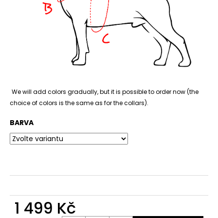
č
u
j
e
m
e
We will add colors gradually, but it is possible to order now (the
choice of colors is the same as for the collars).
BARVA
1 499 Kč