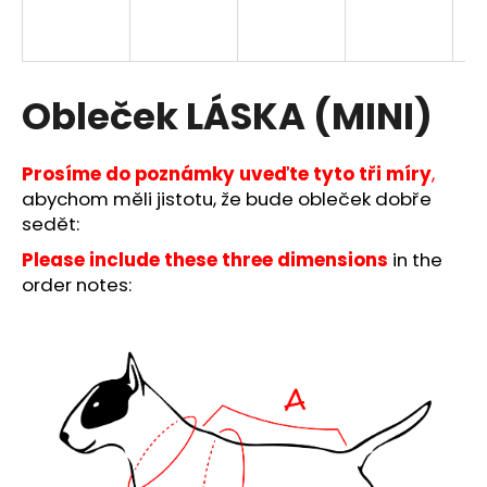
a
j
í
Obleček LÁSKA (MINI)
t
?
Prosíme do poznámky uveďte tyto tři míry
,
abychom měli jistotu, že bude obleček dobře
sedět:
HLEDAT
Please include these three dimensions
in the
order notes:
D
o
p
o
r
u