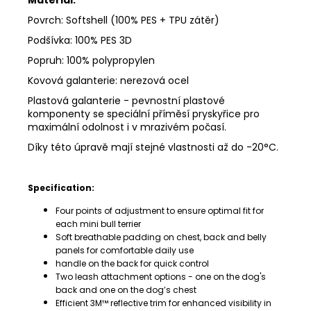
Materiál:
Povrch: Softshell (100% PES + TPU zátěr)
Podšívka: 100% PES 3D
Popruh: 100% polypropylen
Kovová galanterie: nerezová ocel
Plastová galanterie -
pevnostní plastové
komponenty se speciální příměsí pryskyřice pro
maximální odolnost i v mrazivém počasí.
Díky této úpravě mají stejné vlastnosti až do -20°C.
Specification:
Four points of adjustment to ensure optimal fit for
each mini bull terrier
Soft breathable padding on chest, back and belly
panels for comfortable daily use
handle on the back for quick control
Two leash attachment options - one on the dog's
back and one on the dog’s chest
Efficient 3M™ reflective trim for enhanced visibility in