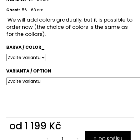
č
u
Chest:
56 - 68 cm
j
We will add colors gradually, but it is possible to
e
order now (the choice of colors is the same as
m
for the collars).
e
BARVA / COLOR_
VARIANTA / OPTION
od
1 199 Kč
Měrná
DO KOŠÍKU
cena: