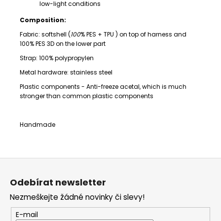
low-light conditions
Composition:
Fabric: softshell (
100
% PES + TPU )
on top of harness and
100% PES 3D on the lower part
Strap:
100% polypropylen
Metal hardware: stainless steel
Plastic components -
Anti-freeze acetal,
which is much
stronger than common plastic components
Handmade
Z
á
Odebírat newsletter
p
Nezmeškejte žádné novinky či slevy!
a
t
E-mail