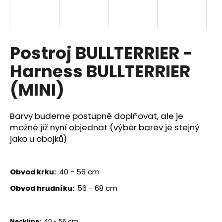
a
j
í
Postroj BULLTERRIER -
t
?
Harness BULLTERRIER
(MINI)
HLEDAT
Barvy budeme postupně doplňovat, ale je
možné již nyní objednat (výběr barev je stejný
jako u obojků)
D
o
Obvod krku:
40 - 56 cm
p
Obvod hrudníku:
56 - 68 cm
o
r
u
Neckline:
40 - 56 cm