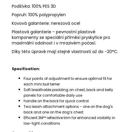
Podšívka: 100% PES 3D
Popruh: 100% polypropylen
Kovová galanterie: nerezová ocel
Plastová galanterie -
pevnostní plastové
komponenty se speciální příměsí pryskyřice pro
maximální odolnost i v mrazivém počasí.
Díky této úpravě mají stejné vlastnosti až do -20°C.
Specification:
Four points of adjustment to ensure optimal fit for
each mini bull terrier
Soft breathable padding on chest, back and belly
panels for comfortable daily use
handle on the back for quick control
Two leash attachment options - one on the dog's
back and one on the dog’s chest
Efficient 3M™ reflective trim for enhanced visibility in
low-light conditions