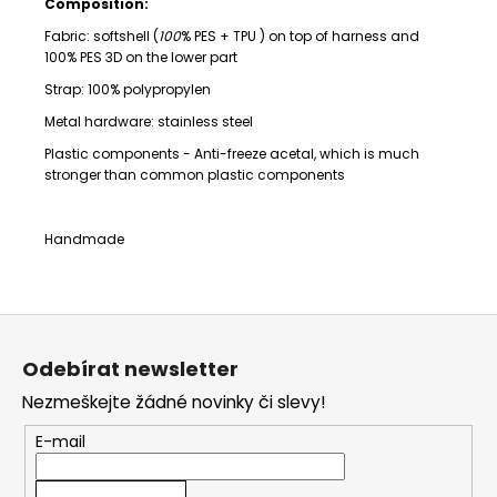
Composition:
Fabric: softshell (
100
% PES + TPU )
on top of harness and
100% PES 3D on the lower part
Strap:
100% polypropylen
Metal hardware: stainless steel
Plastic components -
Anti-freeze acetal,
which is much
stronger than common plastic components
Handmade
Z
á
Odebírat newsletter
p
Nezmeškejte žádné novinky či slevy!
a
t
E-mail
í