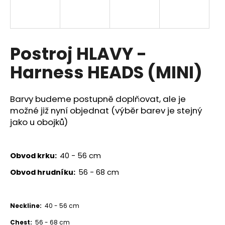
a
j
í
Postroj HLAVY -
t
?
Harness HEADS (MINI)
Barvy budeme postupně doplňovat, ale je
možné již nyní objednat (výběr barev je stejný
HLEDAT
jako u obojků)
Obvod krku:
40 - 56 cm
D
o
Obvod hrudníku:
56 - 68 cm
p
o
r
Neckline:
40 - 56 cm
u
Chest:
56 - 68 cm