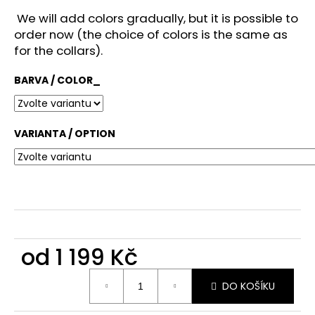
č
u
We will add colors gradually, but it is possible to
j
order now (the choice of colors is the same as
e
for the collars).
m
e
BARVA / COLOR_
VARIANTA / OPTION
od
1 199 Kč
Měrná
DO KOŠÍKU
cena: