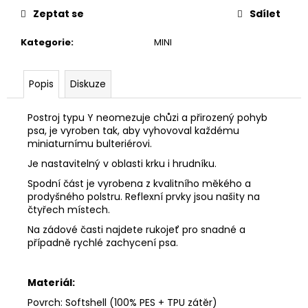
Zeptat se
Sdílet
Kategorie
:
MINI
Popis
Diskuze
Postroj typu Y neomezuje chůzi a přirozený pohyb
psa, je vyroben tak, aby vyhovoval každému
miniaturnímu bulteriérovi.
Je nastavitelný v oblasti krku i hrudníku.
Spodní část je vyrobena z kvalitního měkého a
prodyšného polstru. Reflexní prvky jsou našity na
čtyřech místech.
Na zádové časti najdete rukojeť pro snadné a
případně rychlé zachycení psa.
Materiál:
Povrch: Softshell (100% PES + TPU zátěr)