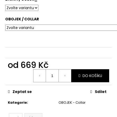
č
u
j
e
OBOJEK / COLLAR
m
e
od
669 Kč
Měrná
DO KOŠÍKU
cena:
Zeptat se
Sdílet
Kategorie
:
OBOJEK - Collar