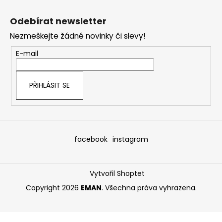
Z
á
Odebírat newsletter
p
Nezmeškejte žádné novinky či slevy!
a
t
E-mail
í
PŘIHLÁSIT SE
facebook
instagram
Vytvořil Shoptet
Copyright 2026
EMAN
. Všechna práva vyhrazena.