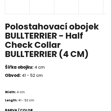
a
j
í
Polostahovací obojek
t
?
BULLTERRIER - Half
Check Collar
BULLTERRIER (4 CM)
HLEDAT
Šířka obojku:
4 cm
Obvod:
41 - 52 cm
D
o
p
Width:
4 cm
o
r
Length:
41 - 52 cm
u
BARVA / COLOR_