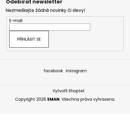
Odebírat newsletter
p
Nezmeškejte žádné novinky či slevy!
a
t
E-mail
í
PŘIHLÁSIT SE
facebook
instagram
Vytvořil Shoptet
Copyright 2026
EMAN
. Všechna práva vyhrazena.