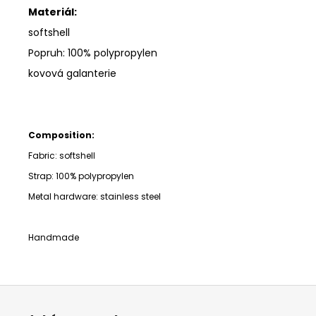
Materiál:
softshell
Popruh: 100% polypropylen
kovová galanterie
Composition:
Fabric: softshell
Strap:
100% polypropylen
Metal hardware: stainless steel
Handmade
Z
á