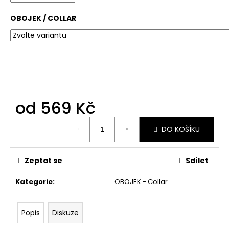
č
u
OBOJEK / COLLAR
j
e
m
e
od
569 Kč
Měrná
DO KOŠÍKU
cena:
Zeptat se
Sdílet
Kategorie
:
OBOJEK - Collar
Popis
Diskuze