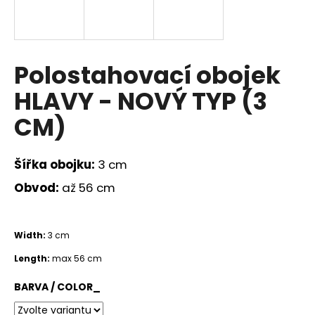
a
j
í
Polostahovací obojek
t
?
HLAVY - NOVÝ TYP (3
CM)
HLEDAT
Šířka obojku:
3 cm
Obvod:
až 56 cm
D
Width:
3 cm
o
p
Length:
max 56 cm
o
r
BARVA / COLOR_
u