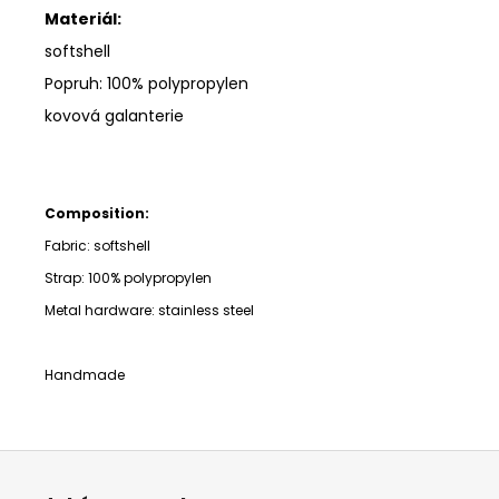
Materiál:
softshell
Popruh: 100% polypropylen
kovová galanterie
Composition:
Fabric: softshell
Strap:
100% polypropylen
Metal hardware: stainless steel
Handmade
Z
á