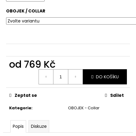
č
u
OBOJEK / COLLAR
j
e
m
e
od
769 Kč
Měrná
DO KOŠÍKU
cena:
Zeptat se
Sdílet
Kategorie
:
OBOJEK - Collar
Popis
Diskuze