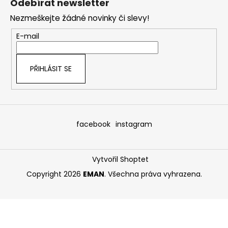
Odebírat newsletter
p
Nezmeškejte žádné novinky či slevy!
a
t
E-mail
í
PŘIHLÁSIT SE
facebook
instagram
Vytvořil Shoptet
Copyright 2026
EMAN
. Všechna práva vyhrazena.