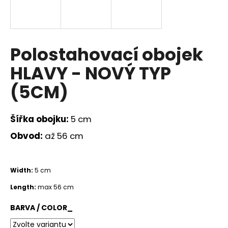
a
j
í
Polostahovací obojek
t
?
HLAVY - NOVÝ TYP
(5CM)
HLEDAT
Šířka obojku:
5 cm
Obvod:
až 56 cm
D
Width:
5 cm
o
p
Length:
max 56 cm
o
r
BARVA / COLOR_
u