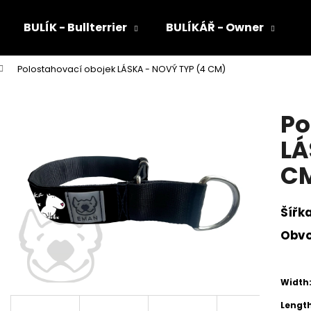
BULÍK - Bullterrier
BULÍKÁŘ - Owner
Polostahovací obojek LÁSKA - NOVÝ TYP (4 CM)
Co potřebujete najít?
Po
HLEDAT
LÁ
C
Doporučujeme
Šířk
Obv
Width
Length