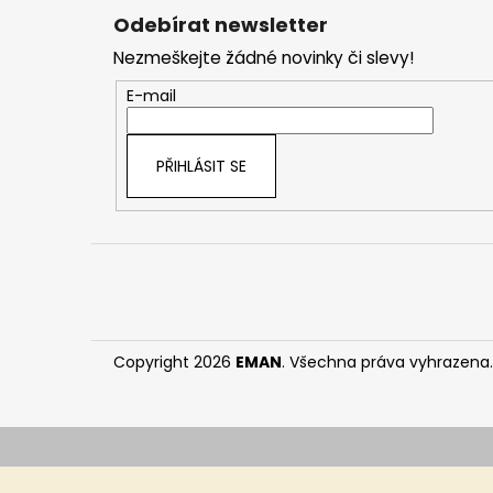
á
Odebírat newsletter
p
Nezmeškejte žádné novinky či slevy!
a
t
E-mail
í
PŘIHLÁSIT SE
Copyright 2026
EMAN
. Všechna práva vyhrazena.