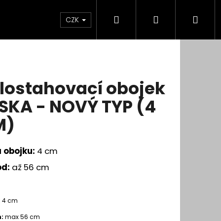
Hledat
Přihlášení
Nák
CZK
koší
lostahovací obojek
SKA - NOVÝ TYP (4
M)
a obojku:
4 cm
od:
až 56 cm
:
4 cm
:
max 56 cm