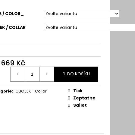
 / COLOR_
K / COLLAR
d
669 Kč
ná
DO KOŠÍKU
:
Tisk
gorie
:
OBOJEK - Collar
Zeptat se
Sdílet