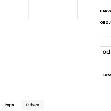
BARVA
OBOJE
o
Měr
cena
Kate
Popis
Diskuze