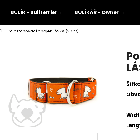
BULÍK - Bullterrier
BULÍKÁŘ - Owner
Polostahovací obojek LÁSKA (3 CM)
Co potřebujete najít?
Po
HLEDAT
LÁ
Šířk
Doporučujeme
Obv
Widt
Leng