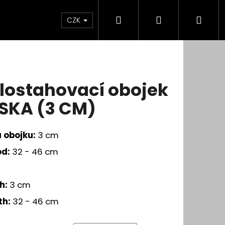
Hledat
Přihlášení
Nák
CZK
koší
lostahovací obojek
SKA (3 CM)
a obojku:
3 cm
od:
32 - 46 cm
h:
3 cm
th:
32 - 46 cm