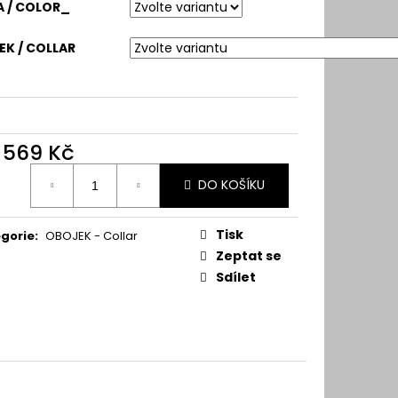
 / COLOR_
K / COLLAR
d
569 Kč
ná
DO KOŠÍKU
:
Tisk
gorie
:
OBOJEK - Collar
Zeptat se
Sdílet