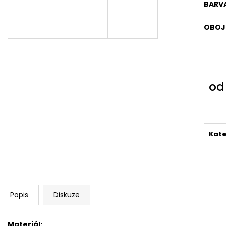
BARVA
OBOJE
o
Měr
cena
Kate
Popis
Diskuze
Materiál: