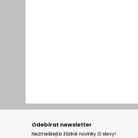
Z
á
Odebírat newsletter
p
Nezmeškejte žádné novinky či slevy!
a