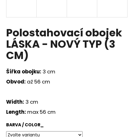
a
j
í
Polostahovací obojek
t
?
LÁSKA - NOVÝ TYP (3
CM)
HLEDAT
Šířka obojku:
3 cm
Obvod:
až 56 cm
D
Width:
3 cm
o
p
Length:
max 56 cm
o
r
BARVA / COLOR_
u