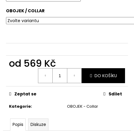
č
u
OBOJEK / COLLAR
j
e
m
e
od
569 Kč
Měrná
DO KOŠÍKU
cena:
Zeptat se
Sdílet
Kategorie
:
OBOJEK - Collar
Popis
Diskuze