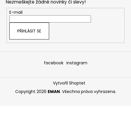
Nezmeškejte žádné novinky či slevy!
a
t
E-mail
í
PŘIHLÁSIT SE
facebook
instagram
Vytvořil Shoptet
Copyright 2026
EMAN
. Všechna práva vyhrazena.