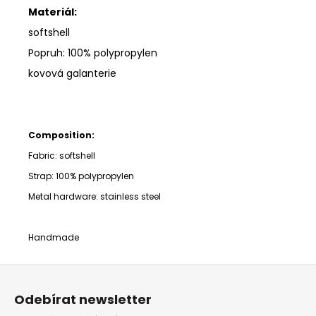
Materiál:
softshell
Popruh: 100% polypropylen
kovová galanterie
Composition:
Fabric: softshell
Strap:
100% polypropylen
Metal hardware: stainless steel
Handmade
Z
á
Odebírat newsletter
p