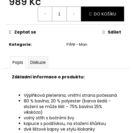
989 Kč
č
u
Měrná
j
DO KOŠÍKU
cena:
e
m
Zeptat se
Sdílet
e
Kategorie
:
PÁNI - Man
Popis
Diskuze
Základní informace o produktu:
Výplňková pletenina, vnitřní strana počesaná
80 % bavlna, 20 % polyester (barva šedá -
složení se může lišit - 75% bavlna 25%
vikskóza)
volný střih s bočními švy
kapuce s podšívkou, na stažení šňůrkou
dvě lištové kapsy ve stylu klokanky