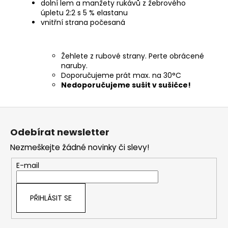
dolní lem a manžety rukávů z žebrového
úpletu 2:2 s 5 % elastanu
vnitřní strana počesaná
Žehlete z rubové strany. Perte obrácené
naruby.
Doporučujeme prát max. na 30°C
Nedoporučujeme sušit v sušičce!
Z
á
Odebírat newsletter
p
Nezmeškejte žádné novinky či slevy!
a
t
E-mail
í
PŘIHLÁSIT SE