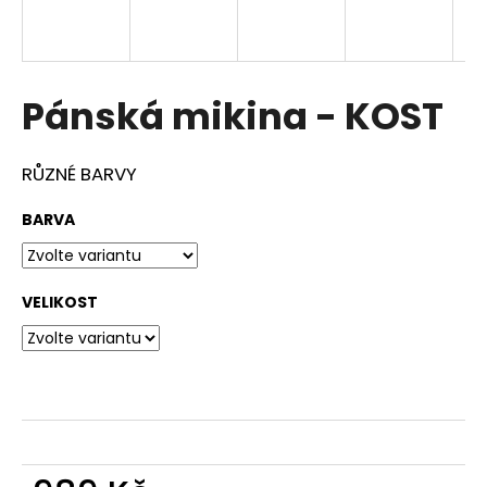
a
j
í
Pánská mikina - KOST
t
?
RŮZNÉ BARVY
BARVA
HLEDAT
VELIKOST
D
o
p
o
r
u