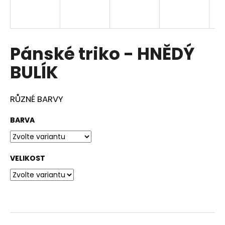
a
j
í
Pánské triko - HNĚDÝ
t
?
BULÍK
RŮZNÉ BARVY
HLEDAT
BARVA
VELIKOST
D
o
p
o
r
u