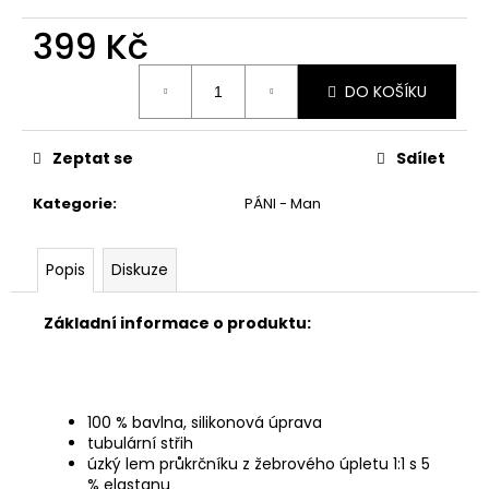
č
u
399 Kč
j
e
Měrná
DO KOŠÍKU
cena:
m
e
Zeptat se
Sdílet
Kategorie
:
PÁNI - Man
Popis
Diskuze
Základní informace o produktu:
100 % bavlna,
silikonová úprava
tubulární střih
úzký lem průkrčníku z žebrového úpletu 1:1 s 5
% elastanu