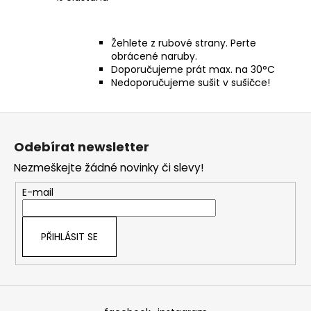
Žehlete z rubové strany. Perte
obrácené naruby.
Doporučujeme prát max. na 30°C
Nedoporučujeme sušit v sušičce!
Z
á
Odebírat newsletter
p
Nezmeškejte žádné novinky či slevy!
a
t
E-mail
í
PŘIHLÁSIT SE