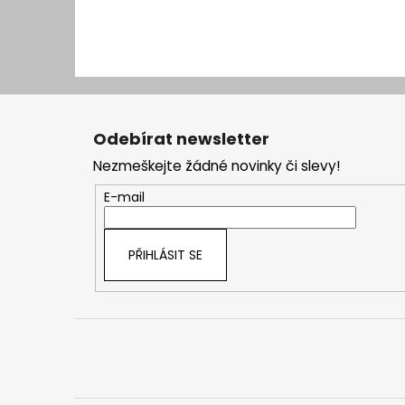
Z
á
Odebírat newsletter
p
Nezmeškejte žádné novinky či slevy!
a
t
E-mail
í
PŘIHLÁSIT SE