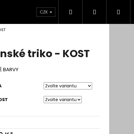
Hledat
Přihlášení
Nák
CZK
OST
koší
nské triko - KOST
É BARVY
A
OST