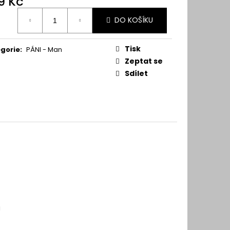
9 Kč
ná
DO KOŠÍKU
:
Tisk
gorie
:
PÁNI - Man
Zeptat se
Sdílet
u