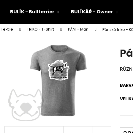
BULÍK - Bullterrier
BULÍKÁŘ - Owner
Textile
TRIKO - T-Shirt
PÁNI - Man
Pánské triko - K
Co potřebujete najít?
Pá
HLEDAT
RŮZN
Doporučujeme
BARV
VELIK