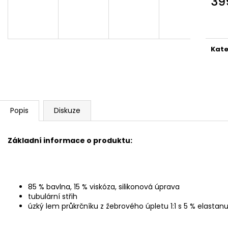
39
Měr
cena
Kate
Popis
Diskuze
Základní informace o produktu:
85 % bavlna, 15 % viskóza, silikonová úprava
tubulární střih
úzký lem průkrčníku z žebrového úpletu 1:1 s 5 % elastan