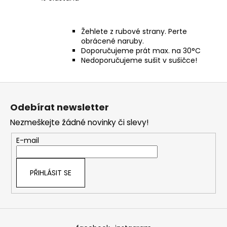
Žehlete z rubové strany. Perte
obrácené naruby.
Doporučujeme prát max. na 30°C
Nedoporučujeme sušit v sušičce!
Z
á
Odebírat newsletter
p
Nezmeškejte žádné novinky či slevy!
a
t
E-mail
í
PŘIHLÁSIT SE