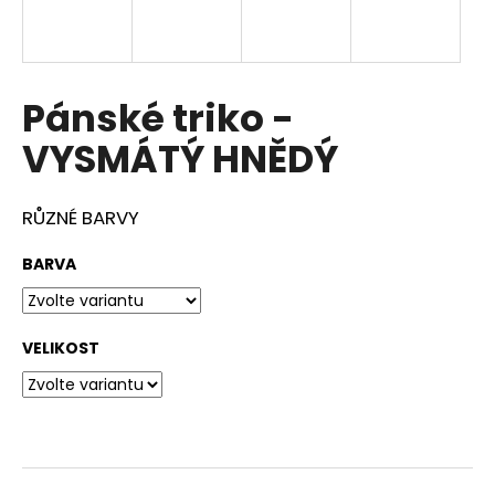
a
j
í
Pánské triko -
t
?
VYSMÁTÝ HNĚDÝ
RŮZNÉ BARVY
HLEDAT
BARVA
VELIKOST
D
o
p
o
r
u