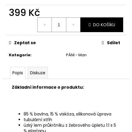
č
u
399 Kč
j
e
Měrná
DO KOŠÍKU
cena:
m
e
Zeptat se
Sdílet
Kategorie
:
PÁNI - Man
Popis
Diskuze
Základní informace o produktu:
85 % bavlna, 15 % viskóza, silikonová úprava
tubulární střih
úzký lem průkrčníku z žebrového úpletu 1:1 s 5
% elastanu