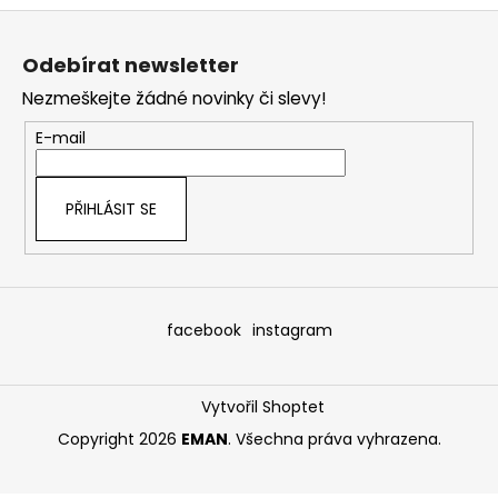
Z
á
Odebírat newsletter
p
Nezmeškejte žádné novinky či slevy!
a
t
E-mail
í
PŘIHLÁSIT SE
facebook
instagram
Vytvořil Shoptet
Copyright 2026
EMAN
. Všechna práva vyhrazena.