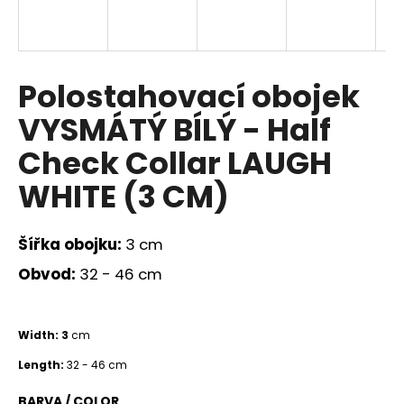
a
j
í
Polostahovací obojek
t
?
VYSMÁTÝ BÍLÝ - Half
Check Collar LAUGH
WHITE (3 CM)
HLEDAT
Šířka obojku:
3 cm
Obvod:
32 - 46 cm
D
o
p
Width: 3
cm
o
r
Length:
32 - 46 cm
u
BARVA / COLOR_