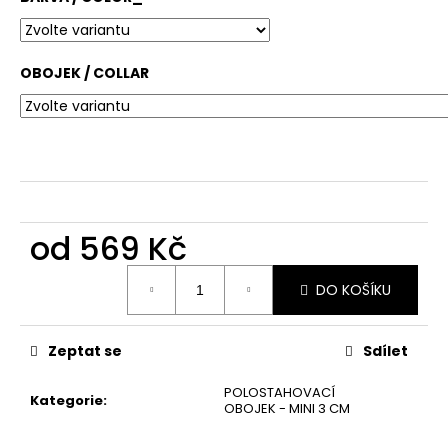
č
u
j
e
OBOJEK / COLLAR
m
e
od
569 Kč
Měrná
DO KOŠÍKU
cena:
Zeptat se
Sdílet
POLOSTAHOVACÍ
Kategorie
:
OBOJEK - MINI 3 CM