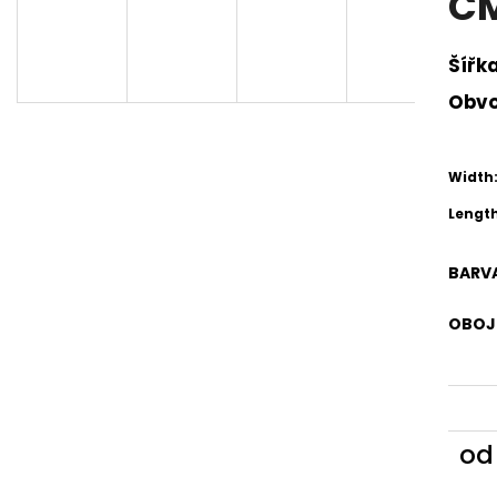
C
Šířk
Obv
Width
Length
BARVA
OBOJE
o
Měr