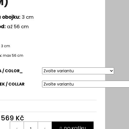
M)
a obojku:
3 cm
od:
až 56 cm
:
3 cm
:
max 56 cm
 / COLOR_
K / COLLAR
d
569 Kč
ná
DO KOŠÍKU