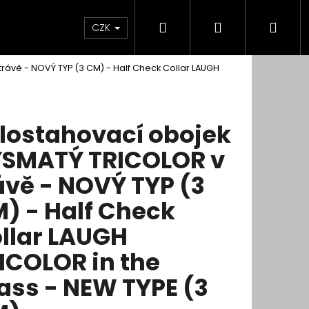
Hledat
Přihlášení
Nák
CZK
rávě - NOVÝ TYP (3 CM) - Half Check Collar LAUGH
koší
lostahovací obojek
SMATÝ TRICOLOR v
ávě - NOVÝ TYP (3
) - Half Check
llar LAUGH
ICOLOR in the
ass - NEW TYPE (3