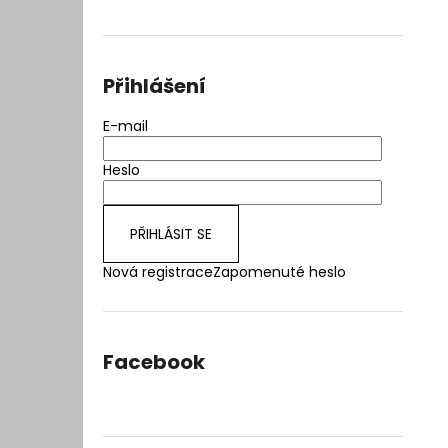
e
l
Přihlášení
E-mail
Heslo
PŘIHLÁSIT SE
Nová registrace
Zapomenuté heslo
Facebook