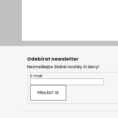
Z
á
Odebírat newsletter
p
Nezmeškejte žádné novinky či slevy!
a
t
E-mail
í
PŘIHLÁSIT SE