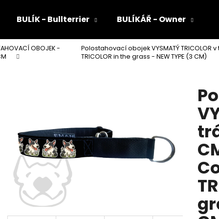
BULÍK - Bullterrier
BULÍKÁŘ - Owner
AHOVACÍ OBOJEK -
Polostahovací obojek VYSMATÝ TRICOLOR v t
Co potřebujete najít?
CM
TRICOLOR in the grass - NEW TYPE (3 CM)
Po
HLEDAT
VY
tr
Doporučujeme
CM
Co
TR
gr