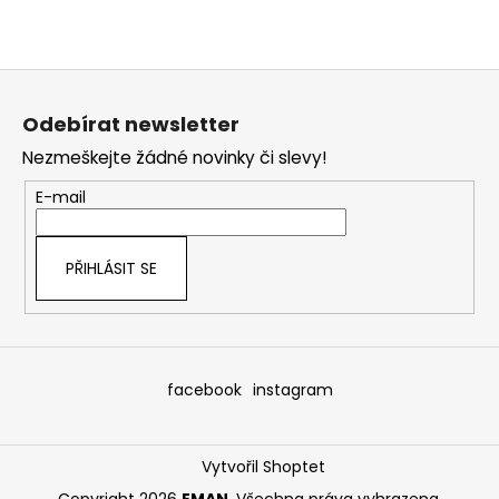
Z
á
Odebírat newsletter
p
Nezmeškejte žádné novinky či slevy!
a
t
E-mail
í
PŘIHLÁSIT SE
facebook
instagram
Vytvořil Shoptet
Copyright 2026
EMAN
. Všechna práva vyhrazena.