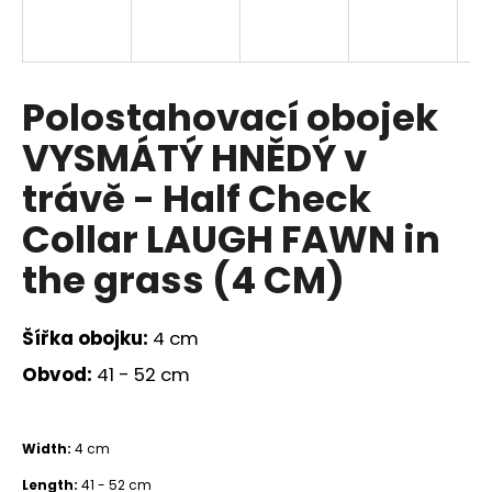
a
j
í
Polostahovací obojek
t
?
VYSMÁTÝ HNĚDÝ v
trávě - Half Check
Collar LAUGH FAWN in
HLEDAT
the grass (4 CM)
Šířka obojku:
4 cm
D
o
Obvod:
41 - 52 cm
p
o
r
Width:
4 cm
u
Length:
41 - 52 cm