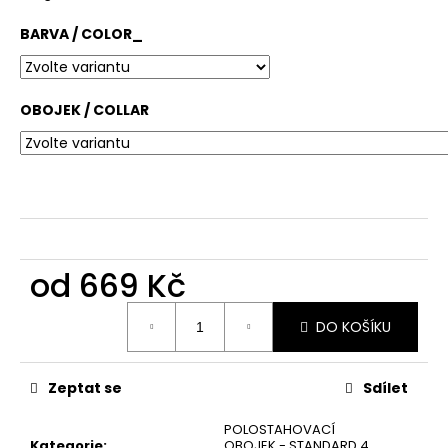
č
u
BARVA / COLOR_
j
e
m
e
OBOJEK / COLLAR
od
669 Kč
Měrná
DO KOŠÍKU
cena:
Zeptat se
Sdílet
POLOSTAHOVACÍ
Kategorie
:
OBOJEK - STANDARD 4