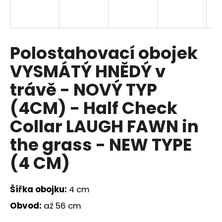
a
j
í
Polostahovací obojek
t
?
VYSMÁTÝ HNĚDÝ v
trávě - NOVÝ TYP
(4CM) - Half Check
HLEDAT
Collar LAUGH FAWN in
the grass - NEW TYPE
D
(4 CM)
o
p
Šířka obojku:
4 cm
o
r
Obvod:
až 56 cm
u