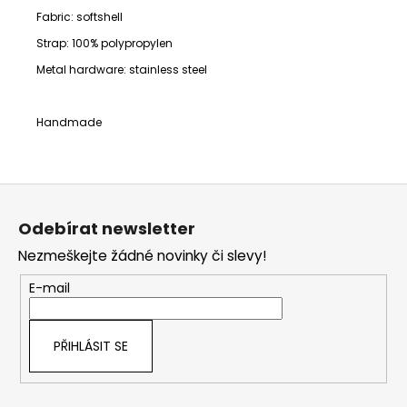
Fabric: softshell
Strap:
100% polypropylen
Metal hardware: stainless steel
Handmade
Z
á
Odebírat newsletter
p
Nezmeškejte žádné novinky či slevy!
a
t
E-mail
í
PŘIHLÁSIT SE