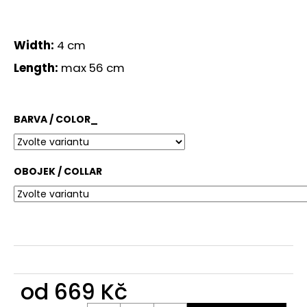
č
u
j
Width:
4 cm
e
m
Length:
max 56 cm
e
BARVA / COLOR_
OBOJEK / COLLAR
od
669 Kč