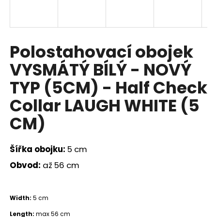
a
j
í
Polostahovací obojek
t
?
VYSMÁTÝ BÍLÝ - NOVÝ
TYP (5CM) - Half Check
Collar LAUGH WHITE (5
HLEDAT
CM)
Šířka obojku:
5 cm
D
o
Obvod:
až 56 cm
p
o
r
Width:
5 cm
u
Length:
max 56 cm