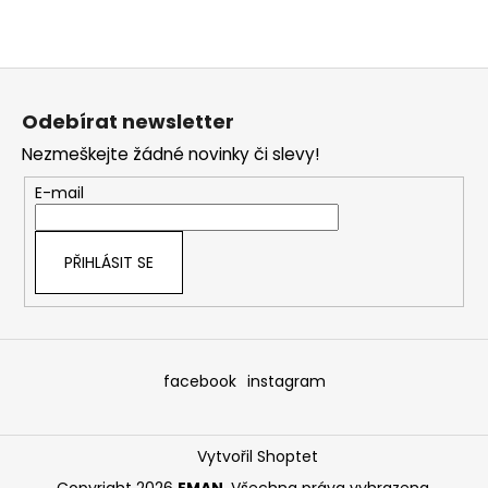
Z
á
Odebírat newsletter
p
Nezmeškejte žádné novinky či slevy!
a
t
E-mail
í
PŘIHLÁSIT SE
facebook
instagram
Vytvořil Shoptet
Copyright 2026
EMAN
. Všechna práva vyhrazena.