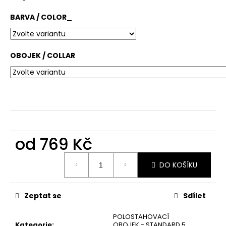
č
u
BARVA / COLOR_
j
e
m
e
OBOJEK / COLLAR
od
769 Kč
Měrná
DO KOŠÍKU
cena:
Zeptat se
Sdílet
POLOSTAHOVACÍ
Kategorie
:
OBOJEK - STANDARD 5