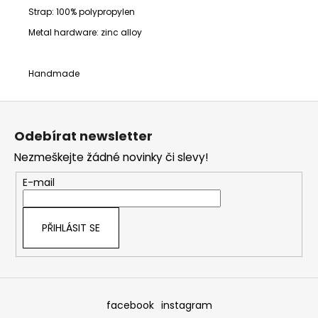
Strap:
100% polypropylen
Metal hardware: zinc alloy
Handmade
Z
á
Odebírat newsletter
p
Nezmeškejte žádné novinky či slevy!
a
t
E-mail
í
PŘIHLÁSIT SE
facebook
instagram