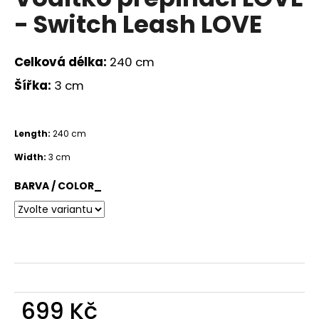
a
- Switch Leash LOVE
j
í
Celková délka:
240 cm
t
Šířka:
3 cm
?
Length:
240 cm
Width:
3 cm
HLEDAT
BARVA / COLOR_
D
o
p
o
r
699 Kč
u