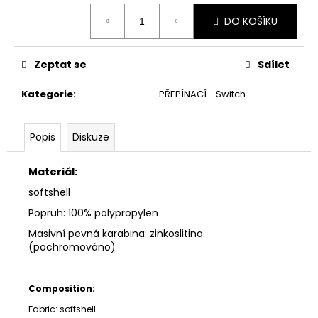
č
Měrná
u
DO KOŠÍKU
cena:
j
e
m
Zeptat se
Sdílet
e
Kategorie
:
PŘEPÍNACÍ - Switch
Popis
Diskuze
Materiál:
softshell
Popruh: 100% polypropylen
Masivní pevná karabina: zinkoslitina
(pochromováno)
Composition:
Fabric: softshell