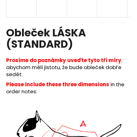
a
j
í
Obleček LÁSKA
t
?
(STANDARD)
Prosíme do poznámky uveďte tyto tři míry
,
abychom měli jistotu, že bude obleček dobře
HLEDAT
sedět:
Please include these three dimensions
in the
order notes:
D
o
p
o
r
u