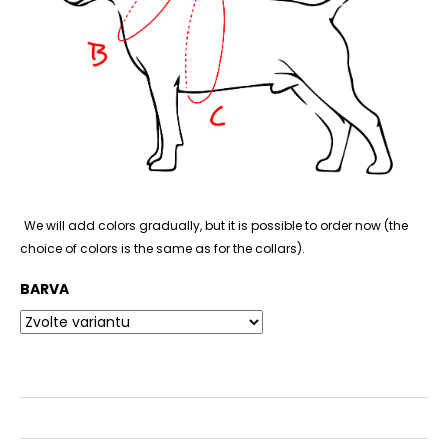
č
u
j
e
m
e
We will add colors gradually, but it is possible to order now (the
choice of colors is the same as for the collars).
BARVA