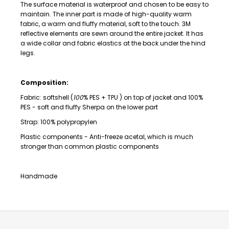
The surface material is waterproof and chosen to be easy to
maintain. The inner part is made of high-quality warm
fabric, a warm and fluffy material, soft to the touch. 3M
reflective elements are sewn around the entire jacket. It has
a wide collar and fabric elastics at the back under the hind
legs.
Composition:
Fabric: softshell (
100
% PES + TPU )
on top of jacket and 100%
PES - soft and fluffy Sherpa on the lower part
Strap:
100% polypropylen
Plastic components -
Anti-freeze acetal,
which is much
stronger than common plastic components
Handmade
Z