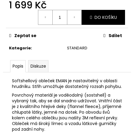
1 699 Kč
Měrná
DO KOŠÍKU
cena:
Zeptat se
Sdílet
Kategorie
:
STANDARD
Popis
Diskuze
Softshellový obleček EMAN je nastavitelný v oblasti
hrudníku. Střih umožňuje dostatečný rozsah pohybu.
Povrchový materiál je voděodolný (sostshell) a
vybraný tak, aby se dal snadno udržovat. Vnitřní část
je z kvalitního hřejivé deky (flannel fleece),
příjemné
chlupaté látky, jemné na dotek
. Po obvodu švů
kolem celého oblečku jsou našity 3M reflexní prvky.
Obleček má široký límec a vzadu látkové gumičky
pod zadní nohy.