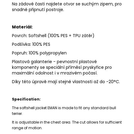
Na zádové časti najdete otvor se suchým zipem, pro
snadné připnutí postroje.
Materiál:
Povrch: Softshell (100% PES + TPU zátěr)
Podšívka: 100% PES
Popruh: 100% polypropylen
Plastová galanterie -
pevnostní plastové
komponenty se speciální příměsí pryskyřice pro
maximální odolnost i v mrazivém počasí.
Díky této úpravě mají stejné vlastnosti až do -20°C.
Specification:
The softshell jacket EMAN is made to fit any standard bull
terrier.
It is adjustable in the chest area. The cut allows for sufficient
range of motion.