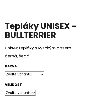
a
j
í
Tepláky UNISEX -
t
?
BULLTERRIER
Unisex tepláky s vysokým pasem
černá, šedá
HLEDAT
BARVA
D
o
VELIKOST
p
o
r
u