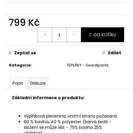
č
u
j
799 Kč
e
m
Měrná
e
DO KOŠÍKU
cena:
Zeptat se
Sdílet
Kategorie
:
TEPLÁKY - Sweatpants
Popis
Diskuze
Základní informace o produktu:
Výplňková pletenina, vnitřní strana počesaná
60 % bavlna, 40 % polyester (barva šedá -
složení se může lišit - 75% bavlna 25%