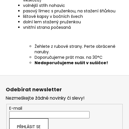
vikskóza)
volnější střih nohavic
pasový límec s pruženkou, na stažení šňůrkou
lištové kapsy v bočních švech
dolní lem stažený pruženkou
vnitřní strana počesaná
Žehlete z rubové strany. Perte obrácené
naruby.
Doporučujeme prát max. na 30°C
Nedoporučujeme sušit v sušičce!
Z
á
Odebírat newsletter
p
Nezmeškejte žádné novinky či slevy!
a
t
E-mail
í
PŘIHLÁSIT SE