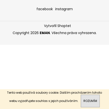
a
facebook
instagram
j
í
t
Vytvořil Shoptet
?
Copyright 2026
EMAN
. Všechna práva vyhrazena.
HLEDAT
D
o
p
o
Tento web používá soubory cookie. Dalším procházením tohoto
r
webu vyjadřujete souhlas s jejich používáním.
ROZUMÍM
u