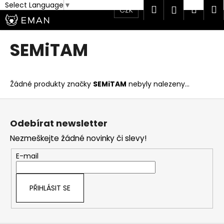
K
Select Language
▼
Hledat
Náku
M
Přihlášen
CZK
Přejít
o
na
Zpět
Zpět
košík
š
obsah
í
SEMiTAM
C
k
o
p
Žádné produkty značky
SEMiTAM
nebyly nalezeny...
o
Z
t
á
ř
Odebírat newsletter
p
e
Nezmeškejte žádné novinky či slevy!
a
b
t
u
E-mail
í
j
e
PŘIHLÁSIT SE
t
e
n