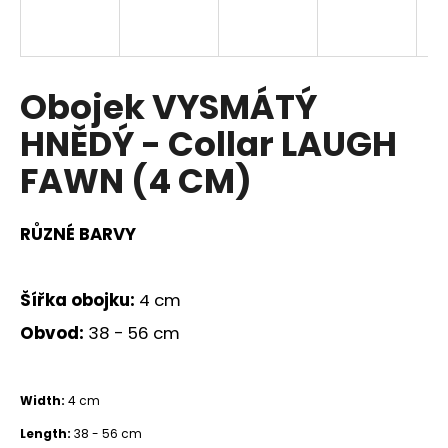
a
j
í
Obojek VYSMÁTÝ
t
?
HNĚDÝ - Collar LAUGH
FAWN (4 CM)
HLEDAT
RŮZNÉ BARVY
Šířka obojku:
4 cm
D
Obvod:
38 - 56 cm
o
p
o
Width:
4 cm
r
u
Length:
38 - 56 cm