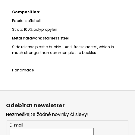
Composition:
Fabric: softshell
Strap:
100% polypropylen
Metal hardware: stainless steel
Side release plastic buckle -
Anti-freeze acetal, which is
much stronger than common plastic buckles
Handmade
Z
á
Odebírat newsletter
p
Nezmeškejte žádné novinky či slevy!
a
t
E-mail
í