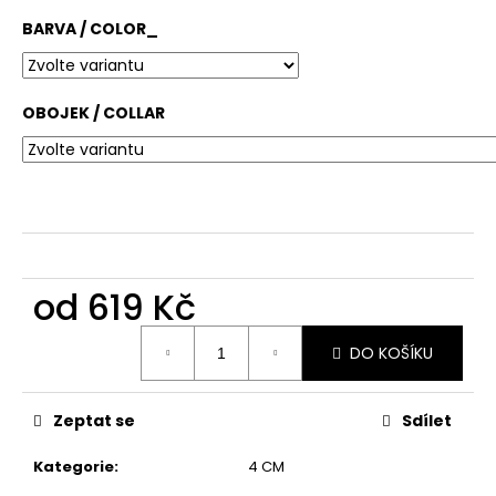
č
u
BARVA / COLOR_
j
e
m
OBOJEK / COLLAR
e
od
619 Kč
Měrná
DO KOŠÍKU
cena:
Zeptat se
Sdílet
Kategorie
:
4 CM