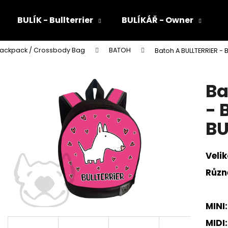
BULÍK - Bullterrier
BULÍKÁŘ - Owner
Backpack / Crossbody Bag
BATOH
Batoh A BULLTERRIER -
Co potřebujete najít?
Ba
HLEDAT
- 
BU
Doporučujeme
Velik
Různ
MINI:
MIDI