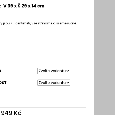
: V 39 x Š 29 x 14 cm
 jsou +- centimetr, vše stříháme a šijeme ručně.
A
OST
d
949 Kč