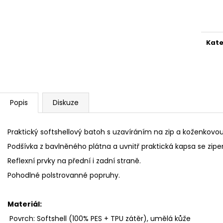
Měr
cena
Kate
Popis
Diskuze
Praktický softshellový batoh s uzavíráním na zip a koženkovou
Podšívka z bavlněného plátna a uvnitř praktická kapsa se zip
Reflexní prvky na přední i zadní straně.
Pohodlné polstrovanné popruhy.
Materiál:
Povrch: Softshell (100% PES + TPU zátěr), umělá kůže