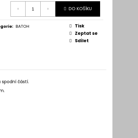
ná
DO KOŠÍKU
:
Tisk
gorie
:
BATOH
Zeptat se
Sdílet
 spodní částí.
em.