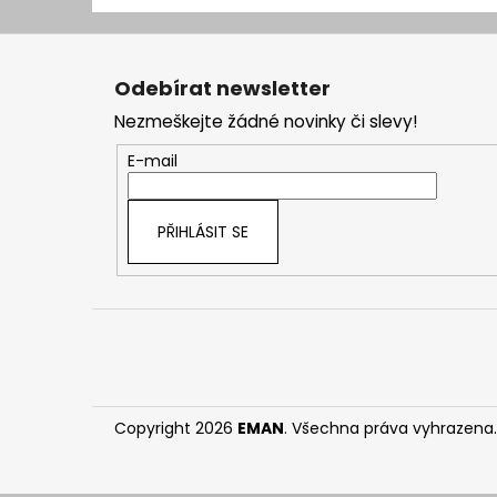
Z
á
Odebírat newsletter
p
Nezmeškejte žádné novinky či slevy!
a
t
E-mail
í
PŘIHLÁSIT SE
Copyright 2026
EMAN
. Všechna práva vyhrazena.