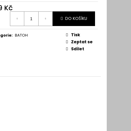
9 Kč
ná
DO KOŠÍKU
:
Tisk
gorie
:
BATOH
Zeptat se
Sdílet