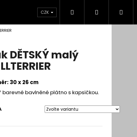
Hledat
Přihlášení
Nák
CZK
ERRIER
koší
k DĚTSKÝ malý
LLTERRIER
ěr: 30 x 26 cm
ř barevné bavlněné plátno s kapsičkou.
A