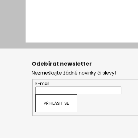
Z
á
Odebírat newsletter
p
Nezmeškejte žádné novinky či slevy!
a
t
E-mail
í
PŘIHLÁSIT SE