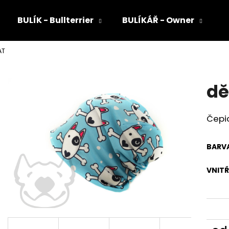
BULÍK - Bullterrier
BULÍKÁŘ - Owner
AT
Co potřebujete najít?
dě
HLEDAT
Čepic
Doporučujeme
BARV
VNITŘ