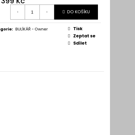
d
399 Kč
ná
DO KOŠÍKU
:
Tisk
gorie
:
BULÍKÁŘ - Owner
Zeptat se
Sdílet