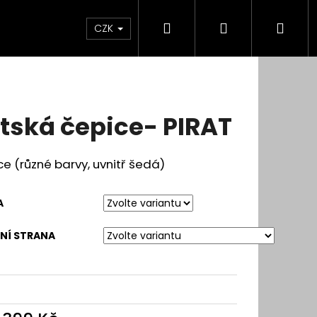
Hledat
Přihlášení
Nák
CZK
koší
tská čepice- PIRAT
e (různé barvy, uvnitř šedá)
A
NÍ STRANA