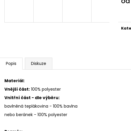
o
Měr
cena
Kate
Popis
Diskuze
Materiál:
Vnější část:
100% polyester
Vnitřní část - dle výběru:
bavlněná teplákovina - 100% bavlna
nebo beránek - 100% polyester