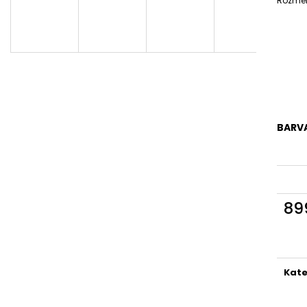
Rozměry
BARVA
89
Měr
cena
Kate