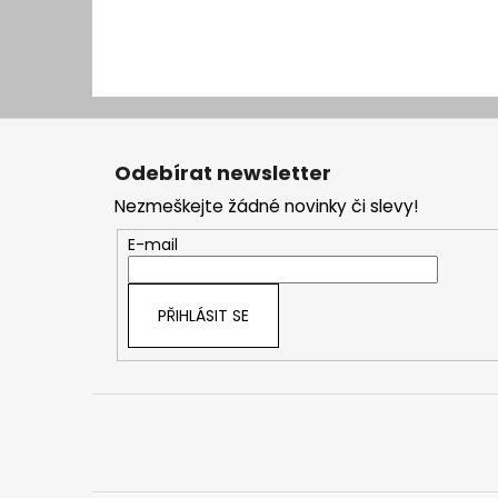
Z
á
Odebírat newsletter
p
Nezmeškejte žádné novinky či slevy!
a
t
E-mail
í
PŘIHLÁSIT SE