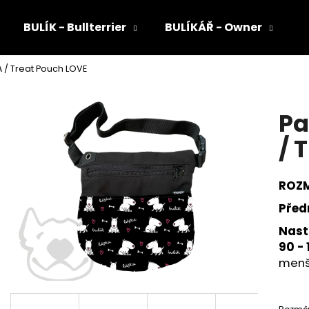
BULÍK - Bullterrier
BULÍKÁŘ - Owner
 / Treat Pouch LOVE
Co potřebujete najít?
Pa
HLEDAT
/ 
ROZM
Doporučujeme
Před
Nast
90 -
menš