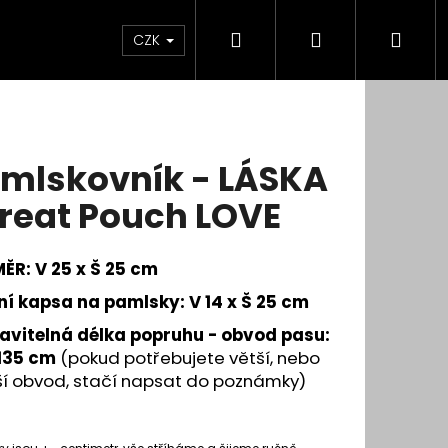
Hledat
Přihlášení
Nák
CZK
koší
mlskovník - LÁSKA
Treat Pouch LOVE
ĚR: V 25 x Š 25 cm
ní kapsa na pamlsky: V 14 x Š 25 cm
avitelná délka popruhu - obvod pasu:
 135 cm
(pokud potřebujete větší, nebo
í obvod, stačí napsat do poznámky)