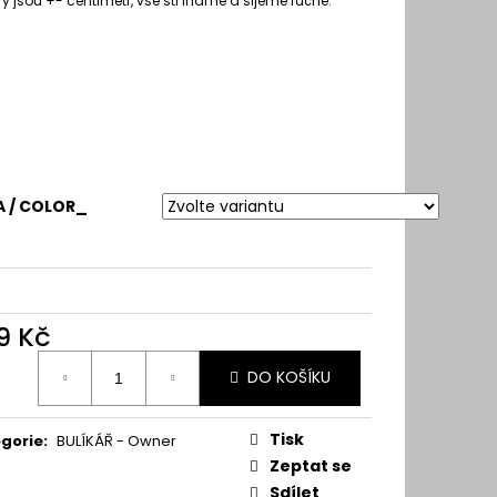
 jsou +- centimetr, vše stříháme a šijeme ručně.
 / COLOR_
9 Kč
ná
DO KOŠÍKU
:
Tisk
gorie
:
BULÍKÁŘ - Owner
Zeptat se
Sdílet