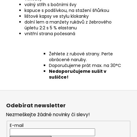
volný střih s bočními švy
kapuce s podšívkou, na stažení šňůrkou
lištové kapsy ve stylu klokanky
dolní lem a manžety rukávů z žebrového
úpletu 2:2 s 5 % elastanu
vnitřní strana počesaná
Žehlete z rubové strany. Perte
obrácené naruby.
Doporučujeme prát max. na 30°C
Nedoporučujeme sušit v
sušičce!
Z
á
Odebírat newsletter
p
Nezmeškejte žádné novinky či slevy!
a
t
E-mail
í