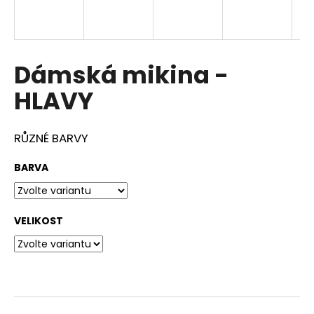
a
j
í
Dámská mikina -
t
?
HLAVY
RŮZNÉ BARVY
HLEDAT
BARVA
VELIKOST
D
o
p
o
r
u