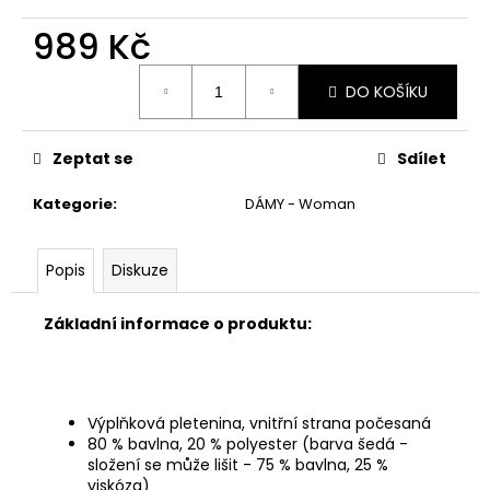
č
u
989 Kč
j
e
Měrná
DO KOŠÍKU
cena:
m
e
Zeptat se
Sdílet
Kategorie
:
DÁMY - Woman
Popis
Diskuze
Základní informace o produktu:
Výplňková pletenina, vnitřní strana počesaná
80 % bavlna, 20 % polyester (barva šedá -
složení se může lišit - 75 % bavlna, 25 %
viskóza)