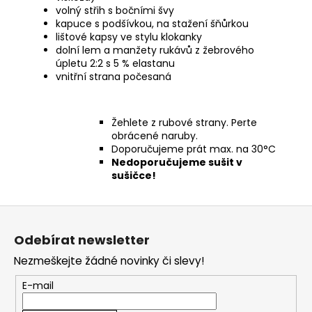
volný střih s bočními švy
kapuce s podšívkou, na stažení šňůrkou
lištové kapsy ve stylu klokanky
dolní lem a manžety rukávů z žebrového
úpletu 2:2 s 5 % elastanu
vnitřní strana počesaná
Žehlete z rubové strany. Perte
obrácené naruby.
Doporučujeme prát max. na 30°C
Nedoporučujeme sušit v
sušičce!
Z
á
Odebírat newsletter
p
Nezmeškejte žádné novinky či slevy!
a
t
E-mail
í