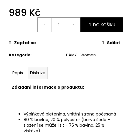
č
u
989 Kč
j
e
Měrná
DO KOŠÍKU
cena:
m
e
Zeptat se
Sdílet
Kategorie
:
DÁMY - Woman
Popis
Diskuze
Základní informace o produktu:
Výplňková pletenina, vnitřní strana počesaná
80 % bavlna, 20 % polyester (barva šedá -
složení se může lišit - 75 % bavlna, 25 %
viskóza)