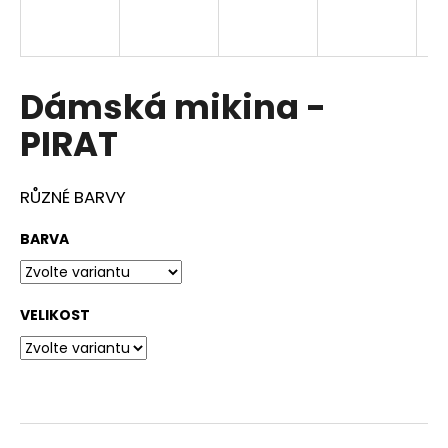
a
j
í
Dámská mikina -
t
?
PIRAT
RŮZNÉ BARVY
HLEDAT
BARVA
VELIKOST
D
o
p
o
r
u