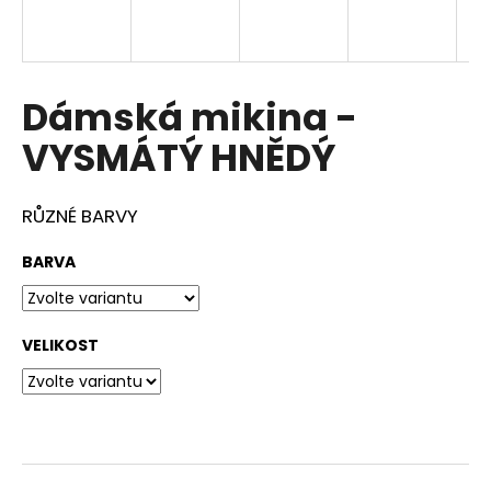
a
j
í
Dámská mikina -
t
?
VYSMÁTÝ HNĚDÝ
RŮZNÉ BARVY
HLEDAT
BARVA
VELIKOST
D
o
p
o
r
u