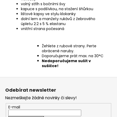
volný střih s bočními švy
kapuce s podšívkou, na stažení šňůrkou
lištové kapsy ve stylu klokanky
dolní lem a manžety rukávů z žebrového
úpletu 2:2 s 5 % elastanu
vnitřní strana počesaná
Žehlete z rubové strany. Perte
obrácené naruby.
Doporučujeme prát max. na 30°C
Nedoporučujeme sušit v
sušičce!
Z
á
Odebírat newsletter
p
Nezmeškejte žádné novinky či slevy!
a
t
E-mail
í