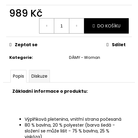
č
u
989 Kč
j
e
Měrná
DO KOŠÍKU
cena:
m
e
Zeptat se
Sdílet
Kategorie
:
DÁMY - Woman
Popis
Diskuze
Základní informace o produktu:
Výplňková pletenina, vnitřní strana počesaná
80 % bavlna, 20 % polyester (barva šedá -
složení se může lišit - 75 % bavlna, 25 %
viskóza)