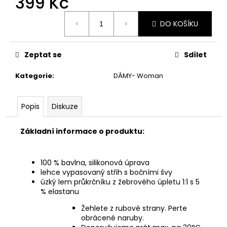
399 Kč
č
u
Měrná
j
DO KOŠÍKU
cena:
e
m
Zeptat se
Sdílet
e
Kategorie
:
DÁMY- Woman
Popis
Diskuze
Základní informace o produktu:
100 % bavlna, silikonová úprava
lehce vypasovaný střih s bočními švy
úzký lem průkrčníku z žebrového úpletu 1:1 s 5
% elastanu
Žehlete z rubové strany. Perte
obrácené naruby.