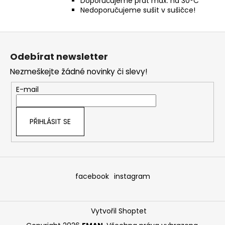
Doporučujeme prát max. na 30°C
Nedoporučujeme sušit v sušičce!
Z
á
Odebírat newsletter
p
Nezmeškejte žádné novinky či slevy!
a
t
E-mail
í
PŘIHLÁSIT SE
facebook
instagram
Vytvořil Shoptet