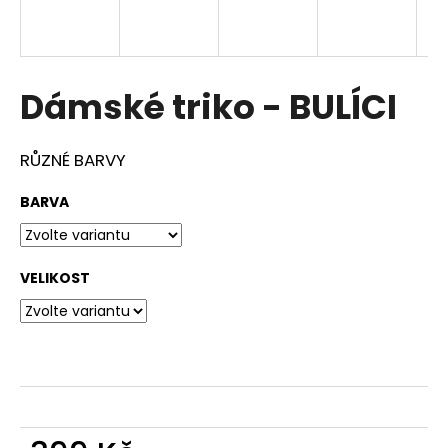
a
j
í
Dámské triko - BULÍCI
t
?
RŮZNÉ BARVY
BARVA
HLEDAT
VELIKOST
D
o
p
o
r
u