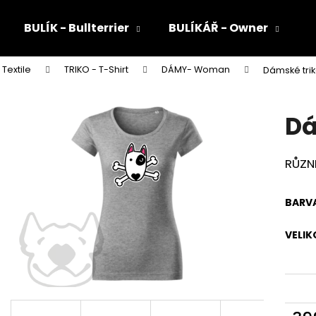
BULÍK - Bullterrier
BULÍKÁŘ - Owner
Textile
TRIKO - T-Shirt
DÁMY- Woman
Dámské trik
Co potřebujete najít?
Dá
HLEDAT
RŮZN
Doporučujeme
BARV
VELIK