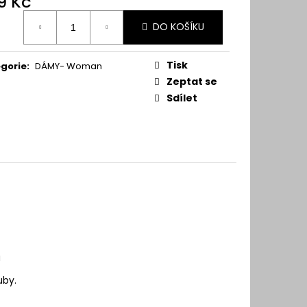
9 Kč
ná
DO KOŠÍKU
:
Tisk
gorie
:
DÁMY- Woman
Zeptat se
Sdílet
u
uby.