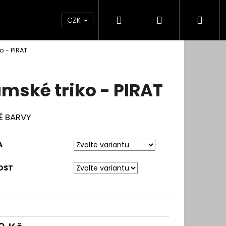
Hledat
Přihlášení
Nák
CZK
o - PIRAT
koší
mské triko - PIRAT
É BARVY
A
OST