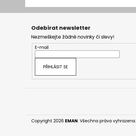
Z
á
Odebírat newsletter
p
Nezmeškejte žádné novinky či slevy!
a
t
E-mail
í
PŘIHLÁSIT SE
Copyright 2026
EMAN
. Všechna práva vyhrazena.