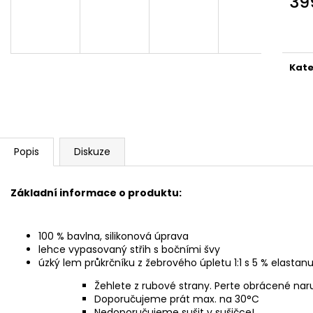
39
Měr
cena
Kate
Popis
Diskuze
Základní informace o produktu:
100 % bavlna, silikonová úprava
lehce vypasovaný střih s bočními švy
úzký lem průkrčníku z žebrového úpletu 1:1 s 5 % elastan
Žehlete z rubové strany. Perte obrácené nar
Doporučujeme prát max. na 30°C
Nedoporučujeme sušit v sušičce!